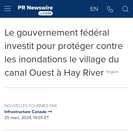
Déclaration d'accessibilité
Sauter la navigation
Hamburger menu
EN
Le gouvernement fédéral
investit pour protéger contre
les inondations le village du
canal Ouest à Hay River
English
NOUVELLES FOURNIES PAR
Infrastructure Canada
25 mars, 2024, 14:05 ET