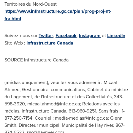
Territoires du Nord-Ouest
https://www.infrastructure.gc.ca/plan/prog-proj-nt-
fra.html
Suivez-nous sur
Twitter
,
Facebook
,
Instagram
et
LinkedIn
Site Web :
Infrastructure
Canada
SOURCE Infrastructure Canada
(médias uniquement), veuillez vous adresser à : Micaal
Ahmed, Gestionnaire, communications, Cabinet du ministre
du Logement, de l'Infrastructure et des Collectivités, 343-
598-3920,
micaal.ahmed@infc.gc.ca
; Relations avec les
médias, Infrastructure Canada, 613-960-9251, Sans frais : 1-
877-250-7154, Courriel :
media-medias@infc.gc.ca
; Glenn
Smith, Directeur municipal, Municipalité de Hay river, 867-
874-6522,
sao@hayriver.com