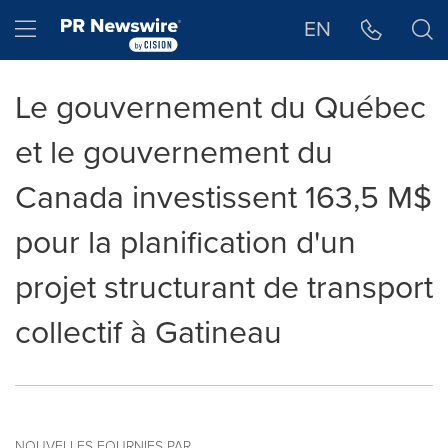
Déclaration d'accessibilité
Sauter la navigation
Hamburger menu
EN
Le gouvernement du Québec
et le gouvernement du
Canada investissent 163,5 M$
pour la planification d'un
projet structurant de transport
collectif à Gatineau
NOUVELLES FOURNIES PAR