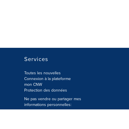
Services
Toutes les nouvelles
Connexion à la plateforme
mon CNW
Protection des données
Ne pas vendre ou partager mes
informations personnelles:
Soumettre à
Privacy@cision.com
Appelez gratuitement notre
département de la protection de la vie