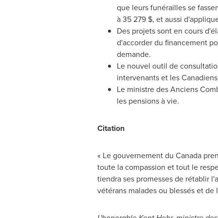
que leurs funérailles se fasse
à 35 279 $, et aussi d'appliqu
Des projets sont en cours d'é
d'accorder du financement po
demande.
Le nouvel outil de consultatio
intervenants et les Canadiens 
Le ministre des Anciens Comba
les pensions à vie.
Citation
« Le gouvernement du
Canada
pren
toute la compassion et tout le resp
tiendra ses promesses de rétablir l'
vétérans malades ou blessés et de le
L'honorable
Kent Hehr
, ministre de