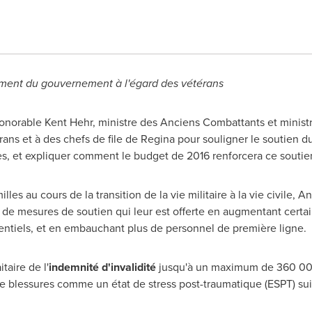
ement du gouvernement à l'égard des vétérans
honorable
Kent Hehr
, ministre des Anciens Combattants et minist
érans et à des chefs de file de Regina pour souligner le soutie
s, et expliquer comment le budget de 2016 renforcera ce soutie
milles au cours de la transition de la vie militaire à la vie civil
de mesures de soutien qui leur est offerte en augmentant certain
entiels, et en embauchant plus de personnel de première ligne.
aire de l'
indemnité d'invalidité
jusqu'à un maximum de 360 000
e blessures comme un état de stress post-traumatique (ESPT) suit