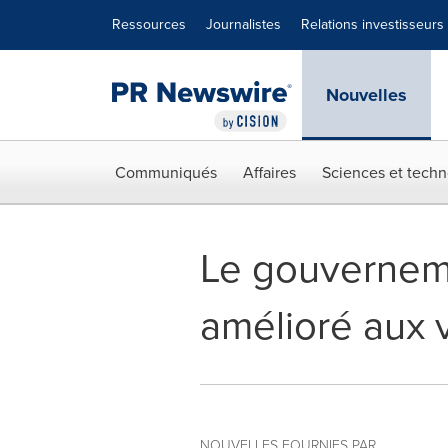
Déclaration d'accessibilité
Sauter la navigation
Ressources
Journalistes
Relations investisseurs
Nouvelles
Communiqués
Affaires
Sciences et techn
Le gouvernem
amélioré aux v
NOUVELLES FOURNIES PAR