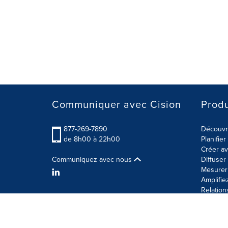
Communiquer avec Cision
Produ
877-269-7890
Découvre
de 8h00 à 22h00
Planifie
Créer av
Communiquez avec nous
Diffuse
Mesurer 
Amplifie
Relation