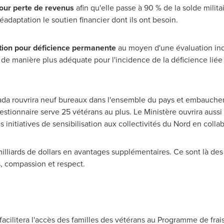
pour perte de revenus
afin qu'elle passe à 90 % de la solde milita
éadaptation le soutien financier dont ils ont besoin.
tion pour déficience permanente
au moyen d'une évaluation indi
e manière plus adéquate pour l'incidence de la déficience liée a
da rouvrira neuf bureaux dans l'ensemble du pays et embaucher
estionnaire serve 25 vétérans au plus. Le Ministère ouvrira aus
s initiatives de sensibilisation aux collectivités du Nord en coll
lliards de dollars en avantages supplémentaires. Ce sont là des
s, compassion et respect.
facilitera l'accès des familles des vétérans au Programme de frais