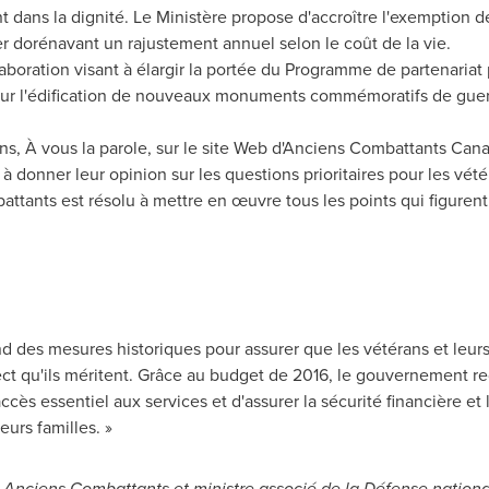
nt dans la dignité. Le Ministère propose d'accroître l'exemption 
er dorénavant un rajustement annuel selon le coût de la vie.
laboration visant à élargir la portée du Programme de partenari
ur l'édification de nouveaux monuments commémoratifs de guerre
ns, À vous la parole, sur le site Web d'Anciens Combattants Canad
à donner leur opinion sur les questions prioritaires pour les vété
ttants est résolu à mettre en œuvre tous les points qui figurent
d des mesures historiques pour assurer que les vétérans et leurs 
ect qu'ils méritent. Grâce au budget de 2016, le gouvernement r
accès essentiel aux services et d'assurer la sécurité financière e
urs familles. »
s Anciens Combattants et ministre associé de la Défense nation