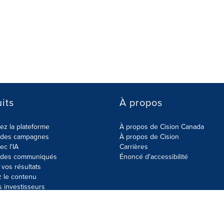
its
À propos
z la plateforme
À propos de Cision Canada
r des campagnes
À propos de Cision
ec l'IA
Carrières
r des communiqués
Énoncé d'accessibilité
vos résultats
z le contenu
s investisseurs