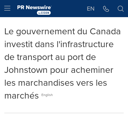
Déclaration d'accessibilité
Sauter la navigation
Hamburger menu
EN
Le gouvernement du Canada
investit dans l'infrastructure
de transport au port de
Johnstown pour acheminer
les marchandises vers les
marchés
English