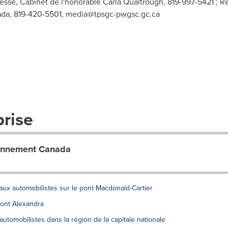
sse, Cabinet de l'honorable Carla Qualtrough, 819-997-5421 ; Re
ada, 819-420-5501,
media@tpsgc-pwgsc.gc.ca
prise
ionnement Canada
ux automobilistes sur le pont Macdonald-Cartier
ont Alexandra
tomobilistes dans la région de la capitale nationale