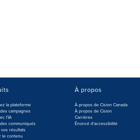
its
À propos
z la plateforme
À propos de Cision Canada
r des campagnes
À propos de Cision
ec l'IA
Carrières
r des communiqués
Énoncé d'accessibilité
vos résultats
z le contenu