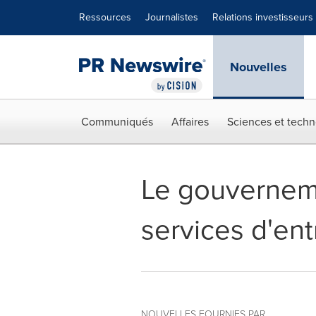
Déclaration d'accessibilité
Sauter la navigation
Ressources
Journalistes
Relations investisseurs
Nouvelles
Communiqués
Affaires
Sciences et techn
Le gouverneme
services d'en
NOUVELLES FOURNIES PAR