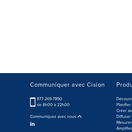
Communiquer avec Cision
Produ
877-269-7890
Découvre
de 8h00 à 22h00
Planifie
Créer av
Communiquez avec nous
Diffuse
Mesurer 
Amplifie