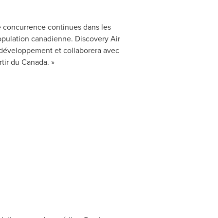
ne concurrence continues dans les
population canadienne. Discovery Air
e développement et collaborera avec
rtir du Canada. »