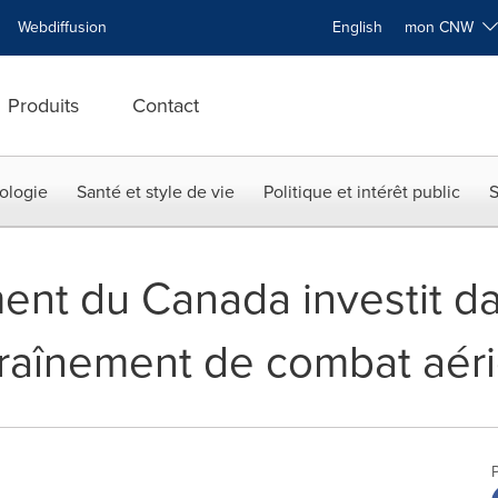
Webdiffusion
English
mon CNW
Produits
Contact
ologie
Santé et style de vie
Politique et intérêt public
S
nt du Canada investit d
traînement de combat aér