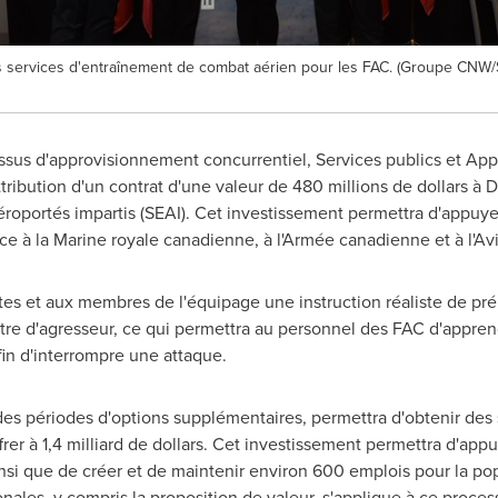
s services d'entraînement de combat aérien pour les FAC. (Groupe CNW/S
cessus d'approvisionnement concurrentiel, Services publics et 
tribution d'un contrat d'une valeur de 480 millions de dollars à 
roportés impartis (SEAI). Cet investissement permettra d'appuye
râce à la Marine royale canadienne, à l'Armée canadienne et à l'A
s et aux membres de l'équipage une instruction réaliste de pré
 titre d'agresseur, ce qui permettra au personnel des FAC d'appre
fin d'interrompre une attaque.
des périodes d'options supplémentaires, permettra d'obtenir des s
ffrer à 1,4 milliard de dollars. Cet investissement permettra d'app
ainsi que de créer et de maintenir environ 600 emplois pour la po
nales, y compris la proposition de valeur, s'applique à ce proces