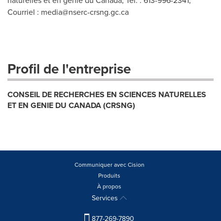
naturelles et en génie du Canada, Tél. : 613-996-2341,
Courriel :
media@nserc-crsng.gc.ca
Profil de l'entreprise
CONSEIL DE RECHERCHES EN SCIENCES NATURELLES
ET EN GENIE DU CANADA (CRSNG)
Communiquer avec Cision
Produits
À propos
Services
877-269-7890