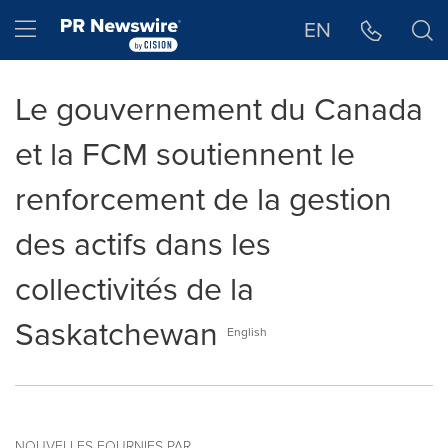
Déclaration d'accessibilité
Sauter la navigation
Hamburger menu
EN
Le gouvernement du Canada
et la FCM soutiennent le
renforcement de la gestion
des actifs dans les
collectivités de la
Saskatchewan
English
NOUVELLES FOURNIES PAR