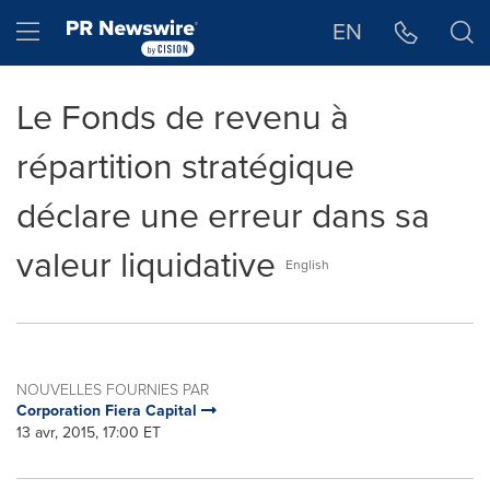
Déclaration d'accessibilité
Sauter la navigation
Hamburger menu
EN
Le Fonds de revenu à
répartition stratégique
déclare une erreur dans sa
valeur liquidative
English
NOUVELLES FOURNIES PAR
Corporation Fiera Capital
13 avr, 2015, 17:00 ET