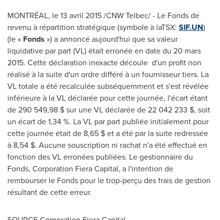
MONTRÉAL, le 13 avril 2015 /CNW Telbec/ - Le Fonds de
revenu à répartition stratégique (symbole à laTSX:
SIF.UN
)
(le «
Fonds
») a annoncé aujourd'hui que sa valeur
liquidative par part (VL) était erronée en date du 20 mars
2015. Cette déclaration inexacte découle d'un profit non
réalisé à la suite d'un ordre différé à un fournisseur tiers. La
VL totale a été recalculée subséquemment et s'est révélée
inférieure à la VL déclarée pour cette journée, l'écart étant
de 290 549,98 $ sur une VL déclarée de 22 042 233 $, soit
un écart de 1,34 %. La VL par part publiée initialement pour
cette journée était de 8,65 $ et a été par la suite redressée
à 8,54 $. Aucune souscription ni rachat n'a été effectué en
fonction des VL erronées publiées. Le gestionnaire du
Fonds, Corporation Fiera Capital, a l'intention de
rembourser le Fonds pour le trop-perçu des frais de gestion
résultant de cette erreur.
SOURCE Corporation Fiera Capital