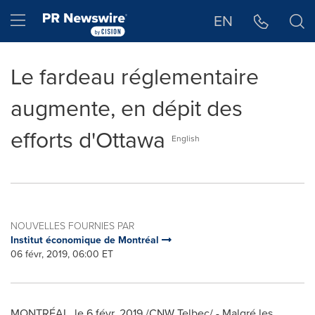
Déclaration d'accessibilité
Sauter la navigation
Hamburger menu
EN
Le fardeau réglementaire
augmente, en dépit des
efforts d'Ottawa
English
NOUVELLES FOURNIES PAR
Institut économique de Montréal
06 févr, 2019, 06:00 ET
MONTRÉAL, le 6 févr. 2019 /CNW Telbec/ - Malgré les