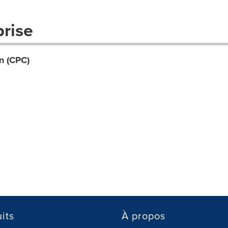
prise
n (CPC)
its
À propos