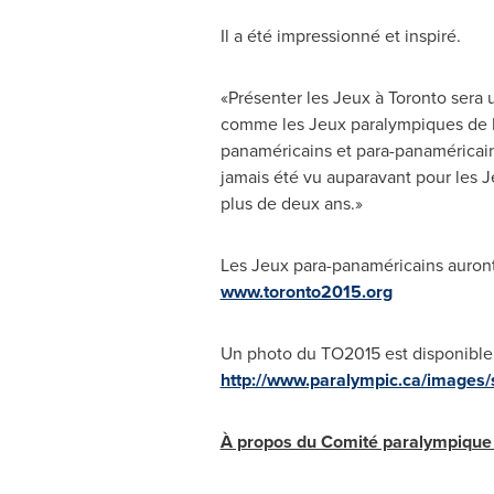
Il a été impressionné et inspiré.
«Présenter les Jeux à
Toronto
sera u
comme les Jeux paralympiques de Lon
panaméricains et para-panaméricains
jamais été vu auparavant pour les 
plus de deux ans.»
Les Jeux para-panaméricains auront l
www.toronto2015.org
Un photo du TO2015 est disponible
http://www.paralympic.ca/images/
À propos du Comité paralympique