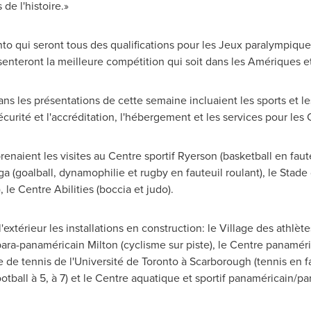
de l'histoire.»
nto
qui seront tous des qualifications pour les Jeux paralympique
enteront la meilleure compétition qui soit dans les Amériques et 
s les présentations de cette semaine incluaient les sports et les i
sécurité et l'accréditation, l'hébergement et les services pour les
naient les visites au Centre sportif Ryerson (basketball en fauteui
auga (goalball, dynamophilie et rugby en fauteuil roulant), le Stad
le Centre Abilities (boccia et judo).
'extérieur les installations en construction: le Village des athl
ra-panaméricain Milton (cyclisme sur piste), le Centre panamér
e de tennis de l'Université de
Toronto
à Scarborough (tennis en fau
tball à 5, à 7) et le Centre aquatique et sportif panaméricain/p