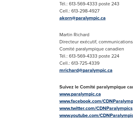
Tél.: 613-569-4333 poste 243
Cell.: 613-298-4927
akorn@paralympic.ca
Martin Richard
Directeur exécutif, communications
Comité paralympique canadien
Tél.: 613-569-4333 poste 224
Cell.: 613-725-4339
mrichard@paralympic.ca
Suivez le Comité paralympique ca
www.paralympic.ca
www.facebook.com/CDNParalymp
www.twitter.com/CDNParalympics
www.youtube.com/CDNParalympi