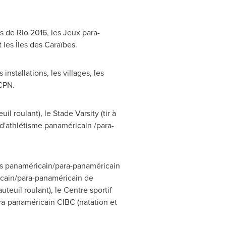
s de Rio 2016, les Jeux para-
les Îles des Caraïbes.
nstallations, les villages, les
 CPN.
l roulant), le Stade Varsity (tir à
e d'athlétisme panaméricain /para-
ètes panaméricain/para-panaméricain
icain/para-panaméricain de
teuil roulant), le Centre sportif
ara-panaméricain CIBC (natation et