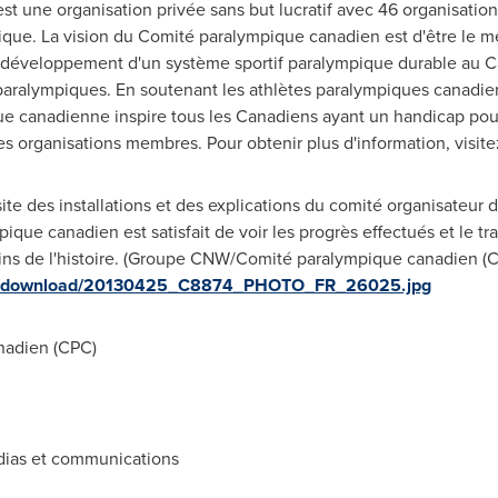
t une organisation privée sans but lucratif avec 46 organisati
ue. La vision du Comité paralympique canadien est d'être le m
e développement d'un système sportif paralympique durable au
C
aralympiques. En soutenant les athlètes paralympiques canadien
e canadienne inspire tous les Canadiens ayant un handicap pour 
s organisations membres. Pour obtenir plus d'information, visit
visite des installations et des explications du comité organisateu
e canadien est satisfait de voir les progrès effectués et le trav
ins de l'histoire. (Groupe CNW/Comité paralympique canadien (CP
ges/download/20130425_C8874_PHOTO_FR_26025.jpg
nadien (CPC)
édias et communications