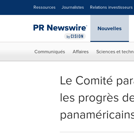
Déclaration d'accessibilité
Sauter la navigation
Ressources
Journalistes
Relations investisseurs
Nouvelles
Communiqués
Affaires
Sciences et techn
Le Comité par
les progrès d
panaméricain