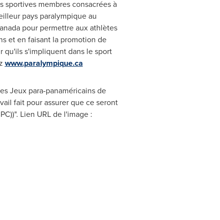
ons sportives membres consacrées à
eilleur pays paralympique au
anada
pour permettre aux athlètes
s et en faisant la promotion de
qu'ils s'impliquent dans le sport
ez
www.paralympique.ca
r des Jeux para-panaméricains de
ail fait pour assurer que ce seront
C))". Lien URL de l'image :