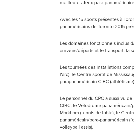
meilleures Jeux para-panaméricains 
Avec les 15 sports présentés à
Toro
panaméricains de
Toronto
2015 prés
Les domaines fonctionnels inclus dan
arrivées/départs et le transport, la 
Les tournées des installations compre
l'arc), le Centre sportif de Mississ
parapanaméricain CIBC (athlétisme), 
Le personnel du CPC a aussi vu de l
CIBC, le Vélodrome panaméricain/pa
Markham (tennis de table), le Centr
panaméricain/para-panaméricain (foo
volleyball assis).