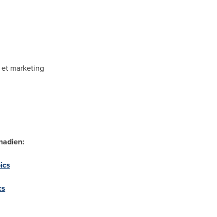
 et marketing
nadien:
ics
cs