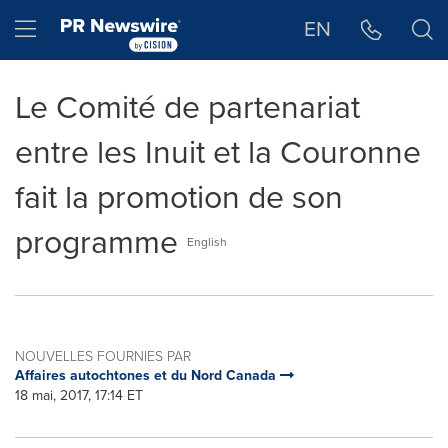
Déclaration d'accessibilité
Sauter la navigation
Hamburger menu
EN
Le Comité de partenariat
entre les Inuit et la Couronne
fait la promotion de son
programme
English
NOUVELLES FOURNIES PAR
Affaires autochtones et du Nord Canada
18 mai, 2017, 17:14 ET