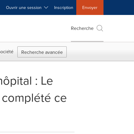
Ouvrir une session
Inscription
Envoyer
Recherche
ociété
Recherche avancée
pital : Le
u complété ce