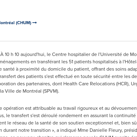
 Montréal (CHUM)
À 10 h 10 aujourd'hui, le Centre hospitalier de l'Université de 
énagements en transférant les 51 patients hospitalisés à l'Hôtel
e santé à proximité du domicile du patient, offrant des soins ada
ransfert des patients s'est effectué en toute sécurité entre les d
boration des partenaires, dont Health Care Relocations (HCR), Ur
 la Ville de Montréal (SPVM).
e opération est attribuable au travail rigoureux et au dévoueme
s, le transfert s'est déroulé rondement en assurant la continuité 
nt le réseau de la santé de son soutien exceptionnel et, bien sûr, 
durant notre transition », a indiqué
Mme Danielle Fleury
, prési