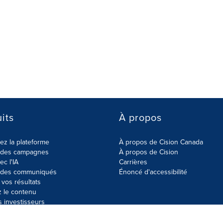
its
À propos
z la plateforme
À propos de Cision Canada
r des campagnes
À propos de Cision
ec l'IA
Carrières
r des communiqués
Énoncé d'accessibilité
vos résultats
z le contenu
s investisseurs