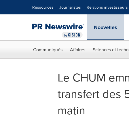
Déclaration d'accessibilité
Sauter la navigation
Ressources
Journalistes
Relations investisseurs
Nouvelles
Communiqués
Affaires
Sciences et techn
Le CHUM emmé
transfert des 
matin