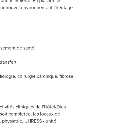
ons et fierté. En plaçant les
leur nouvel environnement l'héritage
issement de santé;
ransfert;
diologie, chirurgie cardiaque, fibrose
ivités cliniques de l'Hôtel-Dieu
soit complétée, les locaux de
, physiatrie, UHRESS - unité