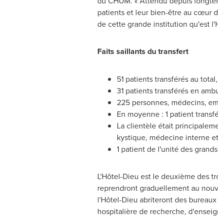
du CHUM. « Attendu depuis longtemp
patients et leur bien-être au cœur 
de cette grande institution qu'est l'
Faits saillants du transfert
51 patients transférés au tota
31 patients transférés en amb
225 personnes, médecins, empl
En moyenne : 1 patient transfé
La clientèle était principaleme
kystique, médecine interne et 
1 patient de l'unité des grands
L'Hôtel-Dieu est le deuxième des tr
reprendront graduellement au nouvel
l'Hôtel-Dieu abriteront des bureaux
hospitalière de recherche, d'enseign