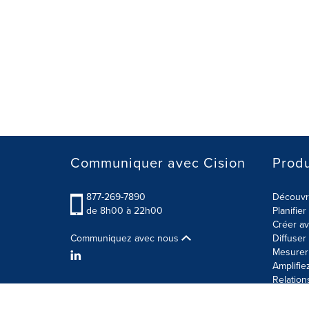
Communiquer avec Cision
Produ
877-269-7890
Découvre
de 8h00 à 22h00
Planifie
Créer av
Communiquez avec nous
Diffuse
Mesurer 
Amplifie
Relation