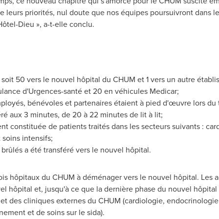
s, ce nouveau chapitre qui s'amorce pour le CHUM suscite émoti
de leurs priorités, nul doute que nos équipes poursuivront dans 
Hôtel-Dieu », a-t-elle conclu.
l, soit 50 vers le nouvel hôpital du CHUM et 1 vers un autre établ
ulance d'Urgences-santé et 20 en véhicules Medicar;
oyés, bénévoles et partenaires étaient à pied d'œuvre lors du t
ré aux 3 minutes, de 20 à 22 minutes de lit à lit;
nt constituée de patients traités dans les secteurs suivants : car
soins intensifs;
 brûlés a été transféré vers le nouvel hôpital.
ois hôpitaux du CHUM à déménager vers le nouvel hôpital. Les act
 hôpital et, jusqu'à ce que la dernière phase du nouvel hôpital 
 et des cliniques externes du CHUM (cardiologie, endocrinologie
ement et de soins sur le sida).