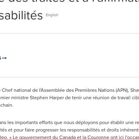
abilités
English
S
Le Chef national de l'Assemblée des Premières Nations (APN), Sha
emier ministre
Stephen Harper
de tenir une réunion de travail cib
chain.
dans les importants efforts que nous déployons pour établir une rel
tés et pour faire progresser les responsabilités et droits inhéren
Atleo. « Le gouvernement du
Canada
et la Couronne ont ici l'occa