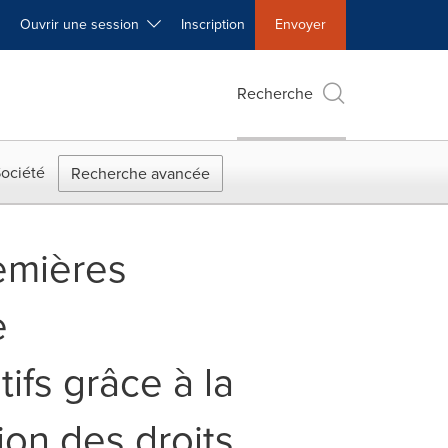
Ouvrir une session
Inscription
Envoyer
Recherche
ociété
Recherche avancée
emières
e
ifs grâce à la
ion des droits