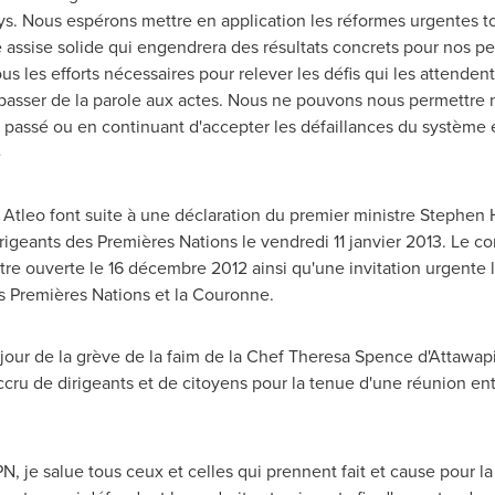
s. Nous espérons mettre en application les réformes urgentes tou
 assise solide qui engendrera des résultats concrets pour nos p
us les efforts nécessaires pour relever les défis qui les attende
passer de la parole aux actes. Nous ne pouvons nous permettre n
u passé ou en continuant d'accepter les défaillances du système
»
Atleo font suite à une déclaration du premier ministre
Stephen 
irigeants des Premières Nations le vendredi 11 janvier 2013. Le c
re ouverte le 16 décembre 2012 ainsi qu'une invitation urgente l
es Premières Nations et la Couronne.
jour de la grève de la faim de la Chef Theresa Spence d'Attawap
ccru de dirigeants et de citoyens pour la tenue d'une réunion ent
N, je salue tous ceux et celles qui prennent fait et cause pour l