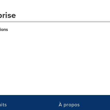
prise
ions
its
À propos