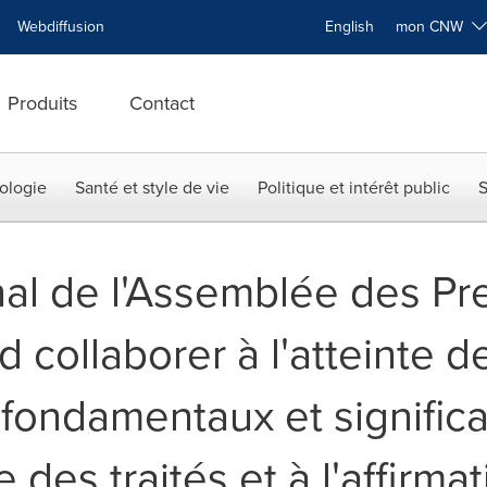
Webdiffusion
English
mon CNW
Produits
Contact
ologie
Santé et style de vie
Politique et intérêt public
S
nal de l'Assemblée des Pr
 collaborer à l'atteinte d
ondamentaux et significat
des traités et à l'affirmat