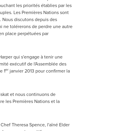
chant les priorités établies par les
euples. Les Premières Nations sont
nt. Nous discutons depuis des
i ne tolérerons de perdre une autre
 en place perpétuées par
Harper
qui s'engage à tenir une
omité exécutif de l'Assemblée des
er
e 1
janvier 2013 pour confirmer la
iskat et nous continuons de
re les Premières Nations et la
a Chef
Theresa Spence
, l'aîné Elder