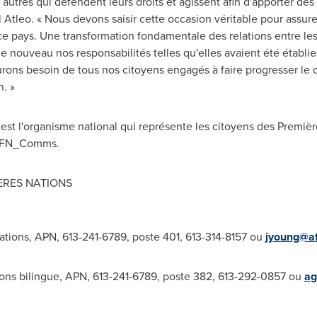
 autres qui défendent leurs droits et agissent afin d'apporter de
l Atleo. « Nous devons saisir cette occasion véritable pour assure
ce pays. Une transformation fondamentale des relations entre les
nouveau nos responsabilités telles qu'elles avaient été établie
urons besoin de tous nos citoyens engagés à faire progresser 
. »
est l'organisme national qui représente les citoyens des Premiè
@AFN_Comms.
ERES NATIONS
ions, APN, 613-241-6789, poste 401, 613-314-8157 ou
jyoung@af
ons bilingue, APN, 613-241-6789, poste 382, 613-292-0857 ou
ag