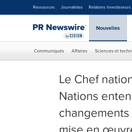
Déclaration d'accessibilité
Sauter la navigation
Ressources
Journalistes
Relations investisseurs
Nouvelles
Communiqués
Affaires
Sciences et techn
Le Chef natio
Nations entend
changements f
mise en œuvre 