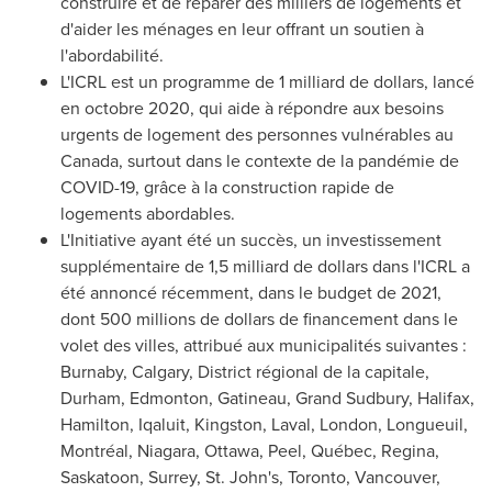
construire et de réparer des milliers de logements et
d'aider les ménages en leur offrant un soutien à
l'abordabilité.
L'ICRL est un programme de 1 milliard de dollars, lancé
en octobre 2020, qui aide à répondre aux besoins
urgents de logement des personnes vulnérables au
Canada
, surtout dans le contexte de la pandémie de
COVID-19, grâce à la construction rapide de
logements abordables.
L'Initiative ayant été un succès, un investissement
supplémentaire de 1,5 milliard de dollars dans l'ICRL a
été annoncé récemment, dans le budget de 2021,
dont 500 millions de dollars de financement dans le
volet des villes, attribué aux municipalités suivantes :
Burnaby
,
Calgary
, District régional de la capitale,
Durham
,
Edmonton
,
Gatineau
, Grand Sudbury,
Halifax
,
Hamilton
,
Iqaluit
,
Kingston
,
Laval
,
London
,
Longueuil
,
Montréal, Niagara,
Ottawa
, Peel, Québec,
Regina
,
Saskatoon
,
Surrey
, St. John's,
Toronto
,
Vancouver
,