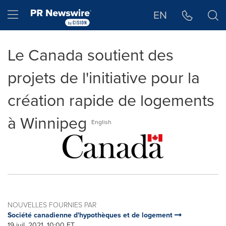
Déclaration d'accessibilité
Sauter la navigation
Hamburger menu
EN
Le Canada soutient des
projets de l'initiative pour la
création rapide de logements
à Winnipeg
English
NOUVELLES FOURNIES PAR
Société canadienne d'hypothèques et de logement
19 juil, 2021, 10:00 ET