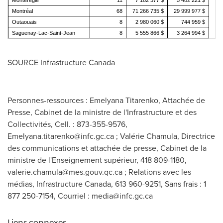
Montérégie
11
7 182 377 $
5 482 221 $
Montréal
68
71 266 735 $
29 999 977 $
Outaouais
8
2 980 060 $
744 959 $
Saguenay-Lac-Saint-Jean
8
5 555 866 $
3 264 994 $
SOURCE Infrastructure Canada
Personnes-ressources : Emelyana Titarenko, Attachée de
Presse, Cabinet de la ministre de l'Infrastructure et des
Collectivités, Cell. : 873-355-9576,
Emelyana.titarenko@infc.gc.ca
; Valérie Chamula, Directrice
des communications et attachée de presse, Cabinet de la
ministre de l'Enseignement supérieur, 418 809-1180,
valerie.chamula@mes.gouv.qc.ca
; Relations avec les
médias, Infrastructure Canada, 613 960-9251, Sans frais : 1
877 250-7154, Courriel :
media@infc.gc.ca
Liens connexes