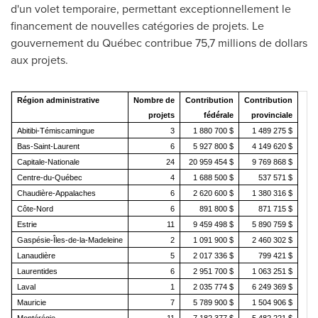
d'un volet temporaire, permettant exceptionnellement le
financement de nouvelles catégories de projets. Le
gouvernement du Québec contribue 75,7 millions de dollars
aux projets.
Région administrative
Nombre de
Contribution
Contribution
projets
fédérale
provinciale
Abitibi-Témiscamingue
3
1 880 700 $
1 489 275 $
Bas-Saint-Laurent
6
5 927 800 $
4 149 620 $
Capitale-Nationale
24
20 959 454 $
9 769 868 $
Centre-du-Québec
4
1 688 500 $
537 571 $
Chaudière-Appalaches
6
2 620 600 $
1 380 316 $
Côte-Nord
6
891 800 $
871 715 $
Estrie
11
9 459 498 $
5 890 759 $
Gaspésie-Îles-de-la-Madeleine
2
1 091 900 $
2 460 302 $
Lanaudière
5
2 017 336 $
799 421 $
Laurentides
6
2 951 700 $
1 063 251 $
Laval
1
2 035 774 $
6 249 369 $
Mauricie
7
5 789 900 $
1 504 906 $