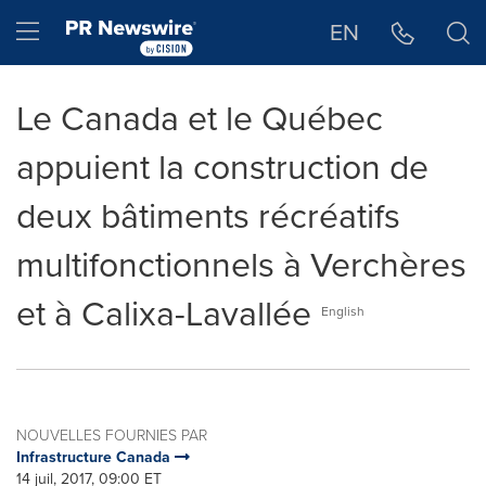
Déclaration d'accessibilité
Sauter la navigation
Hamburger menu
EN
Le Canada et le Québec
appuient la construction de
deux bâtiments récréatifs
multifonctionnels à Verchères
et à Calixa-Lavallée
English
NOUVELLES FOURNIES PAR
Infrastructure Canada
14 juil, 2017, 09:00 ET