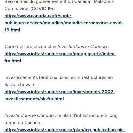
Ressources du gouvernement du
Canada
- Maladie à
Coronavirus (COVID 19) :
https://www.canada.ca/fr/sante-
publique/services/maladies/maladie-coronavirus-covid-
19.html
Carte des projets du plan
Investir dans le
Canada
:
https://www.infrastructure.gc.ca/gmap-gcarte/index-
fra.html
Investissements fédéraux dans les infrastructures en
Saskatchewan
:
https://www.infrastructure.gc.ca/investments-2002-
investissements/sk-fra.html
Investir dans le
Canada
: le plan d'infrastructure à long
terme du Canada :
https://www.infrastructure.gc.ca/plan/icp-publication-pic-