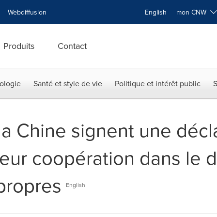
Webdiffusion
English
mon CNW
Produits
Contact
ologie
Santé et style de vie
Politique et intérêt public
S
la Chine signent une décl
 leur coopération dans le
propres
English