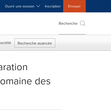
Ouvrir une session
Inscription
Envoyer
Recherche
ociété
Recherche avancée
aration
 domaine des