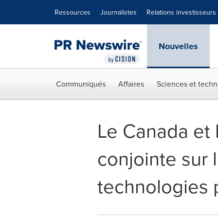
Déclaration d'accessibilité
Sauter la navigation
Ressources
Journalistes
Relations investisseurs
Nouvelles
Communiqués
Affaires
Sciences et techn
Le Canada et 
conjointe sur
technologies 