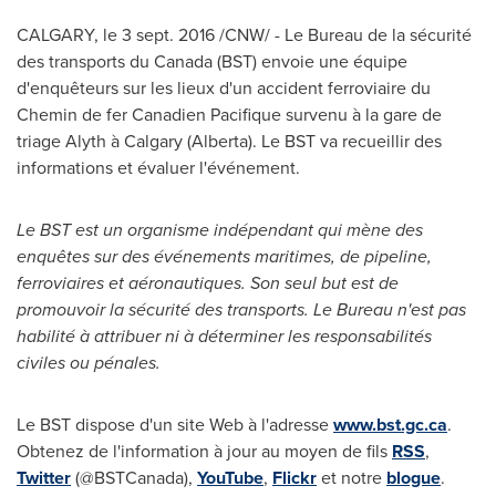
CALGARY
, le
3 sept. 2016
/CNW/ - Le Bureau de la sécurité
des transports du
Canada
(BST) envoie une équipe
d'enquêteurs sur les lieux d'un accident ferroviaire du
Chemin de
fer Canadien Pacifique survenu à la gare de
triage Alyth à
Calgary
(
Alberta
). Le BST va recueillir des
informations et évaluer l'événement.
Le BST est un organisme indépendant qui mène des
enquêtes sur des événements maritimes, de pipeline,
ferroviaires et aéronautiques. Son seul but est de
promouvoir la sécurité des transports. Le Bureau n'est pas
habilité à attribuer ni à déterminer les responsabilités
civiles ou pénales.
Le BST dispose d'un site Web à l'adresse
www.bst.gc.ca
.
Obtenez de l'information à jour au moyen de fils
RSS
,
Twitter
(@BSTCanada),
YouTube
,
Flickr
et notre
blogue
.