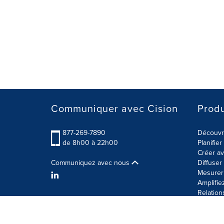
Communiquer avec Cision
Produ
877-269-7890
Découvre
de 8h00 à 22h00
Planifie
Créer av
Communiquez avec nous
Diffuse
Mesurer 
Amplifie
Relation