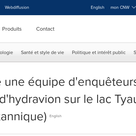
Webdiffusion
English
mon CNW
Produits
Contact
ologie
Santé et style de vie
Politique et intérêt public
S
 une équipe d'enquêteurs 
d'hydravion sur le lac Ty
tannique)
English