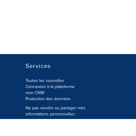
Services
Toutes les nouvelles
Connexion à la plateforme
mon CNW
Protection des données
Ne pas vendre ou partager mes
informations personnelles:
Soumettre à
Privacy@cision.com
Appelez gratuitement notre
département de la protection de la vie