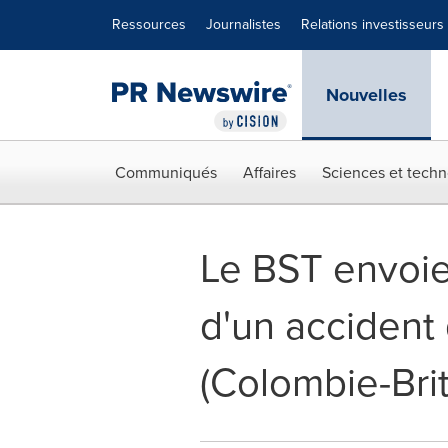
Déclaration d'accessibilité
Sauter la navigation
Ressources
Journalistes
Relations investisseurs
Nouvelles
Communiqués
Affaires
Sciences et techn
Le BST envoie
d'un accident 
(Colombie-Bri