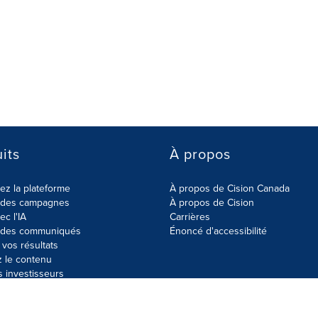
its
À propos
z la plateforme
À propos de Cision Canada
r des campagnes
À propos de Cision
ec l'IA
Carrières
r des communiqués
Énoncé d'accessibilité
vos résultats
z le contenu
s investisseurs