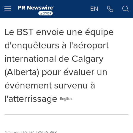
Déclaration d'accessibilité
Sauter la navigation
Hamburger menu
EN
Le BST envoie une équipe
d'enquêteurs à l'aéroport
international de Calgary
(Alberta) pour évaluer un
événement survenu à
l'atterrissage
English
NOUVELLES FOURNIES PAR