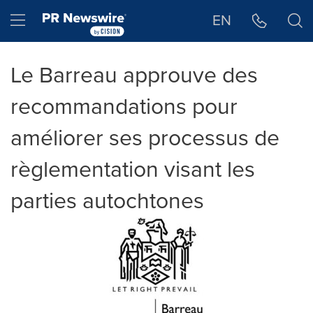
Déclaration d'accessibilité
Sauter la navigation
Hamburger menu
EN
Le Barreau approuve des
recommandations pour
améliorer ses processus de
règlementation visant les
parties autochtones