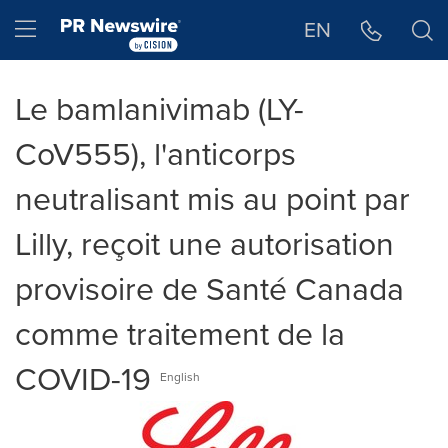
Déclaration d'accessibilité
Sauter la navigation
Hamburger menu
EN
Le bamlanivimab (LY-
CoV555), l'anticorps
neutralisant mis au point par
Lilly, reçoit une autorisation
provisoire de Santé Canada
comme traitement de la
COVID-19
English