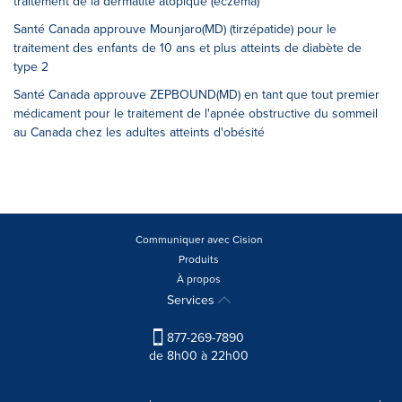
traitement de la dermatite atopique (eczéma)
Santé Canada approuve Mounjaro(MD) (tirzépatide) pour le
traitement des enfants de 10 ans et plus atteints de diabète de
type 2
Santé Canada approuve ZEPBOUND(MD) en tant que tout premier
médicament pour le traitement de l'apnée obstructive du sommeil
au Canada chez les adultes atteints d'obésité
Communiquer avec Cision
Produits
À propos
Services
877-269-7890
de 8h00 à 22h00