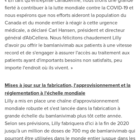
« En tant qu'entreprise canadienne, nous tirons une grande
fierté à contribuer à la lutte mondiale contre la COVID-19 et
nous espérons que nos efforts aideront la population du
Canada
et du monde entier à réagir à cette urgence
médicale, a déclaré
Carl Hansen
, président et directeur
général d'AbCellera. Nous félicitons chaudement Lilly
d'avoir pu offrir le bamlanivimab aux patients à une vitesse
record et de s'engager à assurer l'accès au traitement aux
patients ayant d'importants besoins non satisfaits, peu
importe l'endroit où ils vivent. »
Mises à jour sur la fabrication, l'approvisionnement et la
réglementation à l'échelle mondiale
Lilly a mis en place une chaîne d'approvisionnement
mondiale robuste et s'est lancée dans la fabrication à
grande échelle du bamlanivimab plus tôt cette année.
Selon ses prévisions, Lilly fabriquera d'ici à la fin de 2020
jusqu'à un million de doses de 700 mg de bamlanivimab qui
pourront être utilisées dans le monde entier jusque dans les