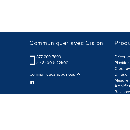
Communiquer avec Cision
Produ
877-269-7890
Découvre
de 8h00 à 22h00
Planifie
Créer av
Communiquez avec nous
Diffuse
Mesurer 
Amplifie
Relation
Modalités d'utilisation
Politique sur la sécurité des 