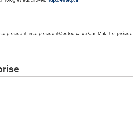
echnologies éducatives.
http://edteq.ca
ice-président,
vice-president@edteq.ca
ou Carl Malartre, préside
prise