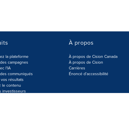
its
À propos
z la plateforme
À propos de Cision Canada
r des campagnes
À propos de Cision
ec l'IA
Carrières
r des communiqués
Énoncé d'accessibilité
vos résultats
z le contenu
s investisseurs
données
Plan du site
Paramètres de cookies
Énoncé d'accessibilit