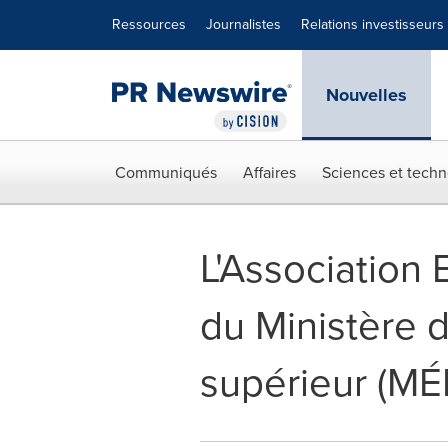
Déclaration d'accessibilité
Sauter la navigation
Ressources
Journalistes
Relations investisseurs
Nouvelles
Communiqués
Affaires
Sciences et techn
L'Association 
du Ministère 
supérieur (MÉ