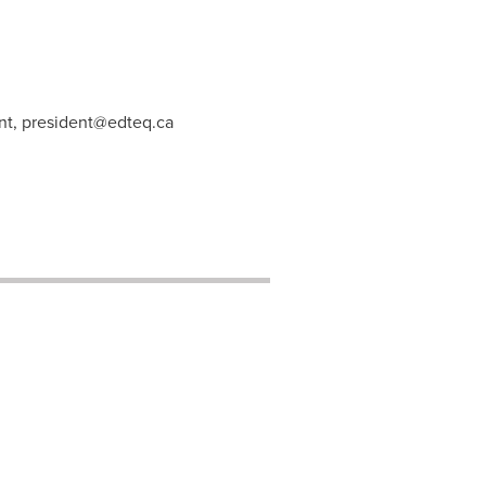
nt,
president@edteq.ca