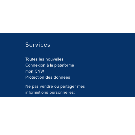
Services
Toutes les nouvelles
Connexion à la plateforme
mon CNW
Protection des données
Ne pas vendre ou partager mes
informations personnelles:
Soumettre à
Privacy@cision.com
Appelez gratuitement notre
département de la protection de la vie
privée: 877-297-8921
é
© Groupe CNW Ltée 2026 Tous droits