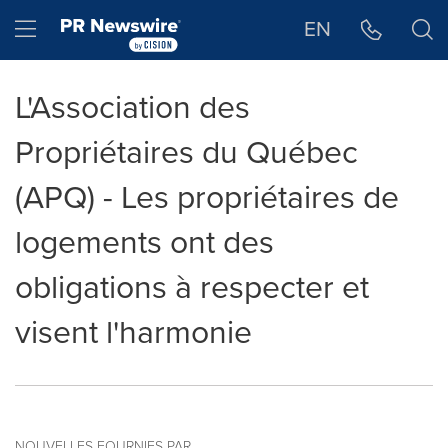
Déclaration d'accessibilité
Sauter la navigation
Hamburger menu
EN
L'Association des
Propriétaires du Québec
(APQ) - Les propriétaires de
logements ont des
obligations à respecter et
visent l'harmonie
NOUVELLES FOURNIES PAR