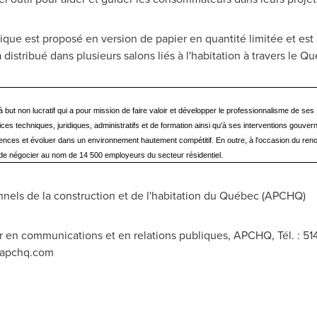
ique est proposé en version de papier en quantité limitée et est 
distribué dans plusieurs salons liés à l'habitation à travers le 
ut non lucratif qui a pour mission de faire valoir et développer le professionnalisme de se
ces techniques, juridiques, administratifs et de formation ainsi qu'à ses interventions gouv
ces et évoluer dans un environnement hautement compétitif. En outre, à l'occasion du reno
t de négocier au nom de 14 500 employeurs du secteur résidentiel.
nels de la construction et de l'habitation du Québec (APCHQ)
 en communications et en relations publiques, APCHQ, Tél. : 514
@apchq.com