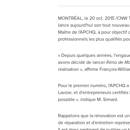
MONTRÉAL, le
20 oct. 2015
/CNW Te
lance aujourd'hui son tout nouvea
Maître de l'APCHQ, a pour objectif d
professionnels les plus qualifiés p
« Depuis quelques années, l'engoue
avons décidé de lancer
Réno de Ma
réalisation », affirme François-
Willi
Pour le premier numéro, l'APCHQ a 
Lavoie
, et d'entrepreneurs certifiés
possible », indique M. Simard.
Rappelons que la rénovation est un 
de réparation et d'entretien représen
Il est donc pertinent de publier un 