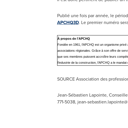
Publié une fois par année, le périod
APCHQ3D
. Le premier numéro sera 
À propos de l'APCHQ
Fondée en 1961, l'APCHQ est un organisme privé à b
associations régionales. Grâce à son offre de servi
que ses membres puissent accroître leurs compéten
l'industrie de la construction, l'APCHQ a le manda
SOURCE Association des profession
Jean-Sébastien Lapointe, Conseiller
771-5038,
jean-sebastien.lapointe