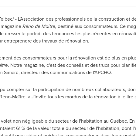
lbec/ - L'Association des professionnels de la construction et 
u magazine
Réno de Maître,
destiné aux consommateurs. Ce magaz
e dresser le portrait des tendances les plus récentes en rénovati
our entreprendre des travaux de rénovation.
ment des consommateurs pour la rénovation est de plus en plus
ître
. Notre magazine, c'est des conseils et des trucs pour planifi
am Simard
, directeur des communications de l'APCHQ.
pu compter sur la participation de nombreux collaborateurs, don
 Réno-Maître. « J'invite tous les mordus de la rénovation à le lire e
volet non négligeable du secteur de l'habitation au Québec. En 2
taient 61 % de la valeur totale du secteur de l'habitation, dont l'
tel outil pour aider et guider les consommateurs dans leurs proje