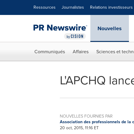
Déclaration d'accessibilité
Sauter la navigation
Ressources
Journalistes
Relations investisseurs
Nouvelles
Communiqués
Affaires
Sciences et techn
L'APCHQ lanc
NOUVELLES FOURNIES PAR
Association des professionnels de la 
20 oct, 2015, 11:16 ET