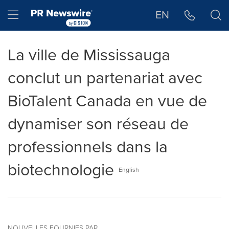
Déclaration d'accessibilité
Sauter la navigation
Hamburger menu
EN
La ville de Mississauga
conclut un partenariat avec
BioTalent Canada en vue de
dynamiser son réseau de
professionnels dans la
biotechnologie
English
NOUVELLES FOURNIES PAR