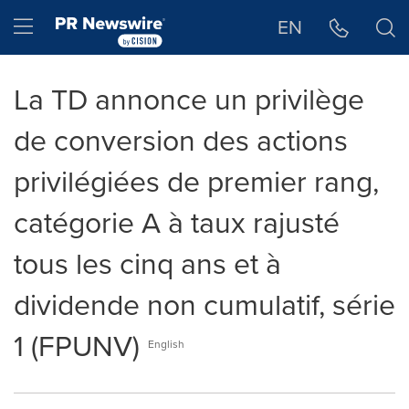
Déclaration d'accessibilité
Sauter la navigation
Hamburger menu
EN
La TD annonce un privilège
de conversion des actions
privilégiées de premier rang,
catégorie A à taux rajusté
tous les cinq ans et à
dividende non cumulatif, série
1 (FPUNV)
English