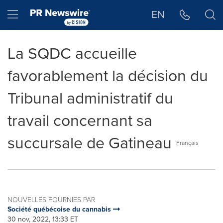
Déclaration d'accessibilité
Sauter la navigation
Hamburger menu
EN
La SQDC accueille
favorablement la décision du
Tribunal administratif du
travail concernant sa
succursale de Gatineau
Français
NOUVELLES FOURNIES PAR
Société québécoise du cannabis
30 nov, 2022, 13:33 ET