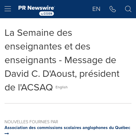
Déclaration d'accessibilité
Sauter la navigation
Hamburger menu
EN
La Semaine des
enseignantes et des
enseignants - Message de
David C. D'Aoust, président
de l'ACSAQ
English
NOUVELLES FOURNIES PAR
Association des commissions scolaires anglophones du Québec