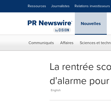
Déclaration d'accessibilité
Sauter la navigation
Ressources
Journalistes
Relations investisseurs
Nouvelles
Communiqués
Affaires
Sciences et techn
La rentrée sco
d'alarme pour
English