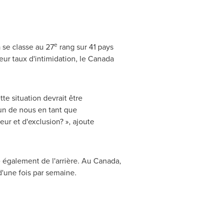
e
a
se classe au 27
rang sur 41 pays
ur taux d'intimidation, le
Canada
te situation devrait être
un de nous en tant que
ur et d'exclusion? », ajoute
e également de l'arrière. Au
Canada
,
d'une fois par semaine.