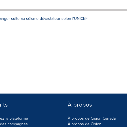
 danger suite au séisme dévastateur selon l'UNICEF
its
À propos
z la plateforme
À propos de Cision Canada
r des campagnes
À propos de Cision