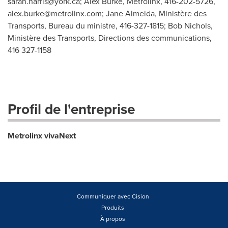
sarah.harris@york.ca
; Alex Burke, Metrolinx, 416-202-5726,
alex.burke@metrolinx.com
; Jane Almeida, Ministère des
Transports, Bureau du ministre, 416-327-1815; Bob Nichols,
Ministère des Transports, Directions des communications,
416 327-1158
Profil de l'entreprise
Metrolinx vivaNext
Communiquer avec Cision
Produits
À propos