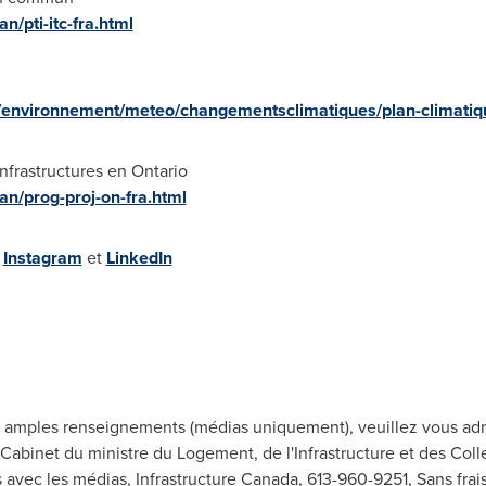
n/pti-itc-fra.html
s/environnement/meteo/changementsclimatiques/plan-climatiqu
nfrastructures en
Ontario
lan/prog-proj-on-fra.html
,
Instagram
et
LinkedIn
 amples renseignements (médias uniquement), veuillez vous adr
abinet du ministre du Logement, de l'Infrastructure et des Coll
s avec les médias, Infrastructure Canada, 613-960-9251, Sans frais