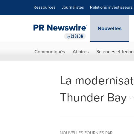
Déclaration d'accessibilité
Sauter la navigation
Ressources
Journalistes
Relations investisseurs
Nouvelles
Communiqués
Affaires
Sciences et techn
La modernisat
Thunder Bay
En
NOUVELLES FOURNIES PAR