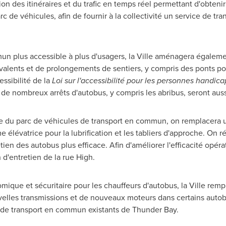
ion des itinéraires et du trafic en temps réel permettant d'obteni
rc de véhicules, afin de fournir à la collectivité un service de t
un plus accessible à plus d'usagers, la Ville aménagera égaleme
valents et de prolongements de sentiers, y compris des ponts pour
ssibilité de la
Loi sur l'accessibilité pour les personnes handica
de nombreux arrêts d'autobus, y compris les abribus, seront auss
ge du parc de véhicules de transport en commun, on remplacera u
 élévatrice pour la lubrification et les tabliers d'approche. On ré
ien des autobus plus efficace. Afin d'améliorer l'efficacité opérat
n d'entretien de la rue High.
mique et sécuritaire pour les chauffeurs d'autobus, la Ville re
velles transmissions et de nouveaux moteurs dans certains autobus
s de transport en commun existants de
Thunder Bay
.