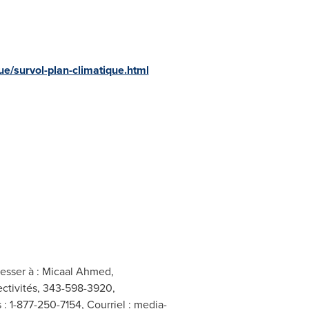
e/survol-plan-climatique.html
esser à : Micaal Ahmed,
ectivités, 343-598-3920,
 : 1-877-250-7154, Courriel :
media-