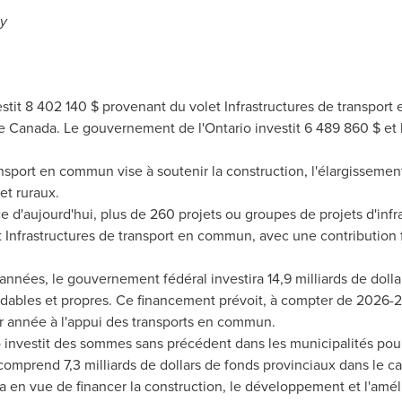
y
stit 8 402 140 $ provenant du volet Infrastructures de transpo
le
Canada
. Le gouvernement de l'
Ontario
investit 6 489 860 $ et 
ansport en commun vise à soutenir la construction, l'élargisseme
et ruraux.
 d'aujourd'hui, plus de 260 projets ou groupes de projets d'inf
 Infrastructures de transport en commun, avec une contribution f
années, le gouvernement fédéral investira 14,9 milliards de doll
dables et propres. Ce financement prévoit, à compter de 2026-2
par année à l'appui des transports en commun.
o
investit des sommes sans précédent dans les municipalités pou
omprend 7,3 milliards de dollars de fonds provinciaux dans le c
a
en vue de financer la construction, le développement et l'amél