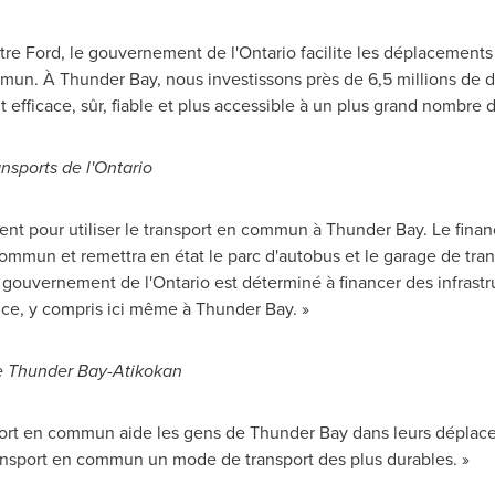
stre Ford, le gouvernement de l'
Ontario
facilite les déplacements
un. À Thunder Bay, nous investissons près de 6,5 millions de dol
efficace, sûr, fiable et plus accessible à un plus grand nombre d'
nsports de l'
Ontario
ment pour utiliser le transport en commun à
Thunder Bay
. Le fin
commun et remettra en état le parc d'autobus et le garage de tra
 gouvernement de l'
Ontario
est déterminé à financer des infras
nce, y compris ici même à Thunder Bay. »
e
Thunder Bay
-
Atikokan
port en commun aide les gens de
Thunder Bay
dans leurs déplace
ransport en commun un mode de transport des plus durables. »