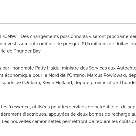
4
/CNW/ - Des changements passionnants viseront prochainement 
un investissement combiné de presque 19,5 millions de dollars d
ille de Thunder Bay.
ar l'honorable Patty Hajdu, ministre des Services aux Autochto
nt économique pour le
Nord de
l'
Ontario
,
Marcus Powlowski
, dé
sports de l'
Ontario
,
Kevin Holland
, député provincial de
Thunde
es à essence, utilisées pour les services de patrouille et de su
tièrement électriques, appuyées de deux bornes de recharge au
Les nouvelles camionnettes permettront de réduire les coûts de 