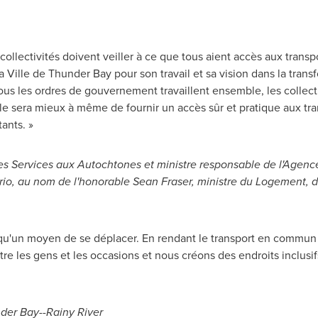
 collectivités doivent veiller à ce que tous aient accès aux tran
 la Ville de Thunder Bay pour son travail et sa vision dans la tra
s les ordres de gouvernement travaillent ensemble, les collecti
ille sera mieux à même de fournir un accès sûr et pratique aux t
tants. »
des Services aux Autochtones et ministre responsable de l'Age
rio
, au nom de l'honorable
Sean Fraser
, ministre du Logement, de
qu'un moyen de se déplacer. En rendant le transport en commun a
e les gens et les occasions et nous créons des endroits inclusi
der Bay
--
Rainy River