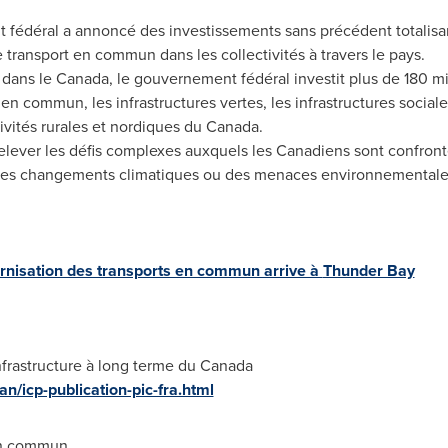
fédéral a annoncé des investissements sans précédent totalisant
e transport en commun dans les collectivités à travers le pays.
 dans le
Canada
, le gouvernement fédéral investit plus de 180 mil
t en commun, les infrastructures vertes, les infrastructures socia
tivités rurales et nordiques du
Canada
.
elever les défis complexes auxquels les Canadiens sont confrontés
 des changements climatiques ou des menaces environnementales 
rnisation des transports en commun arrive à
Thunder Bay
infrastructure à long terme du
Canada
an/icp-publication-pic-fra.html
 en commun