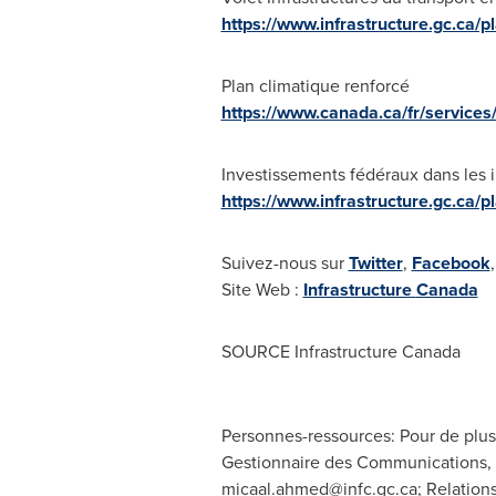
https://www.infrastructure.gc.ca/pla
Plan climatique renforcé
https://www.canada.ca/fr/service
Investissements fédéraux dans les i
https://www.infrastructure.gc.ca/p
Suivez-nous sur
Twitter
,
Facebook
Site Web :
Infrastructure
Canada
SOURCE Infrastructure Canada
Personnes-ressources: Pour de plus
Gestionnaire des Communications, C
micaal.ahmed@infc.gc.ca
; Relation