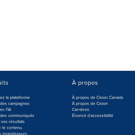
its
À propos
z la plateforme
À propos de Cision Canada
r des campagnes
À propos de Cision
ec l'IA
Carrières
r des communiqués
Énoncé d'accessibilité
vos résultats
z le contenu
s investisseurs