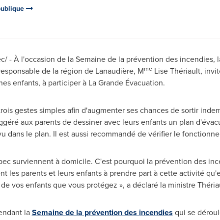
 publique
 - À l'occasion de la Semaine de la prévention des incendies, la
me
 responsable de la région de Lanaudière, M
Lise Thériault, invi
nes enfants, à participer à La Grande Évacuation.
 trois gestes simples afin d'augmenter ses chances de sortir inde
suggéré aux parents de dessiner avec leurs enfants un plan d'évac
vu dans le plan. Il est aussi recommandé de vérifier le fonction
bec surviennent à domicile. C'est pourquoi la prévention des 
t les parents et leurs enfants à prendre part à cette activité qu
e de vos enfants que vous protégez », a déclaré la ministre Thériau
endant la
Semaine de la prévention des incendies
qui se déroul