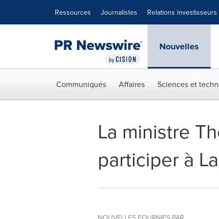
Déclaration d'accessibilité
Sauter la navigation
Ressources
Journalistes
Relations investisseurs
Nouvelles
Communiqués
Affaires
Sciences et techn
La ministre Th
participer à 
NOUVELLES FOURNIES PAR