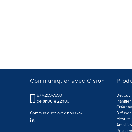
Communiquer avec Cision
Produ
877-269-7890
Découvre
de 8h00 à 22h00
Planifie
Créer av
Communiquez avec nous
Diffuse
Mesurer 
Amplifie
Relation