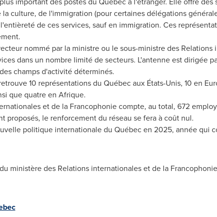
plus important des postes du Québec à l'étranger. Elle offre des 
 la culture, de l'immigration (pour certaines délégations générale
e l'entièreté de ces services, sauf en immigration. Ces représenta
ement.
recteur nommé par la ministre ou le sous-ministre des Relations i
vices dans un nombre limité de secteurs. L'antenne est dirigée pa
 des champs d'activité déterminés.
retrouve 10 représentations du Québec aux États-Unis, 10 en
Eur
nsi que quatre en Afrique.
ternationales et de la Francophonie compte, au total, 672 employ
 proposés, le renforcement du réseau se fera à coût nul.
nouvelle politique internationale du Québec en 2025, année qui c
s du ministère des Relations internationales et de la Francophoni
ebec