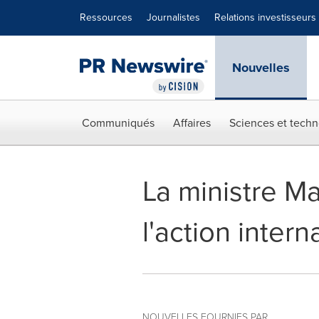
Déclaration d'accessibilité
Sauter la navigation
Ressources
Journalistes
Relations investisseurs
Nouvelles
Communiqués
Affaires
Sciences et techn
La ministre Ma
l'action inter
NOUVELLES FOURNIES PAR