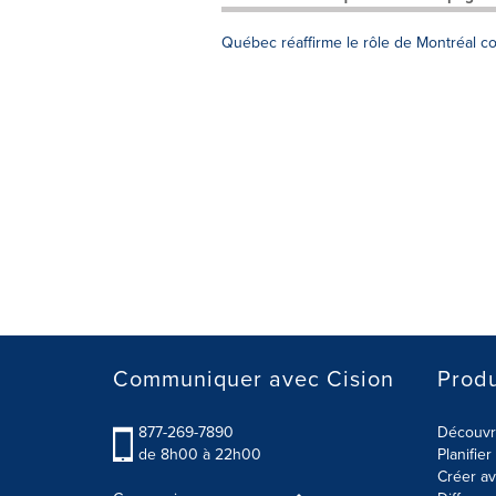
Québec réaffirme le rôle de Montréal com
Communiquer avec Cision
Produ
877-269-7890
Découvre
de 8h00 à 22h00
Planifie
Créer av