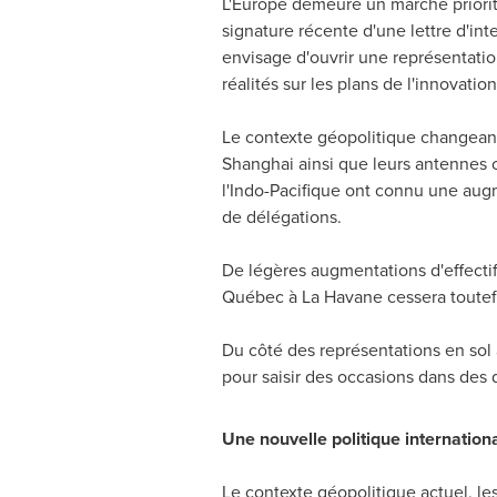
L'
Europe
demeure un marché priorita
signature récente d'une lettre d'i
envisage d'ouvrir une représentati
réalités sur les plans de l'innovatio
Le contexte géopolitique changeant
Shanghai
ainsi que leurs antennes 
l'Indo-Pacifique ont connu une aug
de délégations.
De légères augmentations d'effectif
Québec à La Havane cessera toutefo
Du côté des représentations en sol 
pour saisir des occasions dans des
Une nouvelle politique internation
Le contexte géopolitique actuel, l