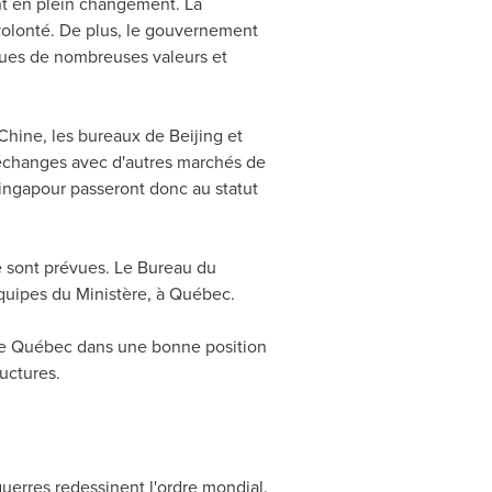
nt en plein changement. La
volonté. De plus, le gouvernement
ques de nombreuses valeurs et
 Chine, les bureaux de
Beijing
et
s échanges avec d'autres marchés de
ingapour passeront donc au statut
e sont prévues. Le Bureau du
équipes du Ministère, à Québec.
e le Québec dans une bonne position
uctures.
uerres redessinent l'ordre mondial.