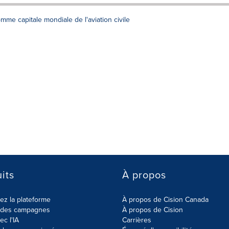
me capitale mondiale de l'aviation civile
its
À propos
z la plateforme
À propos de Cision Canada
r des campagnes
À propos de Cision
ec l'IA
Carrières