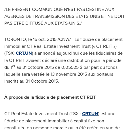
/LE PRÉSENT COMMUNIQUÉ N'EST PAS DESTINÉ AUX
AGENCES DE TRANSMISSION DES ÉTATS-UNIS ET NE DOIT
PAS ÊTRE DIFFUSÉ AUX ÉTATS-UNIS./
TORONTO
, le 15 oct. 2015 /CNW/ - La fiducie de placement
immobilier CT Real Estate Investment Trust (« CT REIT »)
(TSX:
CRT.UN
) a annoncé aujourd'hui que les fiduciaires de
la CT REIT avaient déclaré une distribution pour la période
er
du 1
au 31 octobre 2015 de 0,05525 $ par part du fonds,
laquelle sera versée le 13 novembre 2015 aux porteurs
inscrits au 31 Octobre 2015.
À propos de la fiducie de placement CT REIT
CT Real Estate Investment Trust (TSX :
CRT.UN
) est une
fiducie de placement immobilier à capital fixe non
constituée en personne morale qui a été créée en vue de