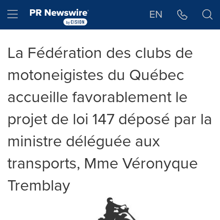
Déclaration d'accessibilité
Sauter la navigation
Hamburger menu
EN
La Fédération des clubs de
motoneigistes du Québec
accueille favorablement le
projet de loi 147 déposé par la
ministre déléguée aux
transports, Mme Véronyque
Tremblay