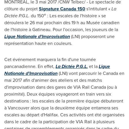
MONTRÉAL, le 3 mai 2017 /CNW Telbec/ - Le spectacle de
clôture du projet
Signature Canada 150
s'intitulant «
La
e
Dictée P.G.L.
du 150
: Les escales de l'histoire » se
déroulera le 26 mai prochain dès 19 h au Musée canadien
de l'histoire à
Gatineau
. Pour l'occasion, les joueurs de la
Ligue Nationale d'Improvisation
(LNI) proposeront une
représentation haute en couleurs.
Cet événement marquera la fin d'une tournée
pancanadienne. En effet,
La Dictée P.G.L.
et la
Ligue
Nationale d'Improvisation
(LNI) vont parcourir le
Canada
en
mai 2017 afin d'animer des ateliers et des matchs
d'improvisation dans des gares de VIA Rail Canada (ou à
proximité). Deux équipes voyageront en train vers six
destinations : les escales de la première équipe débuteront
à
Vancouver
alors que la deuxième équipe entamera ses
escales au départ d'
Halifax
. Ces activités ont été organisées
dans le cadre de la participation de VIA Rail à plusieurs
centaines de rassemblements organisés dans le cadre du