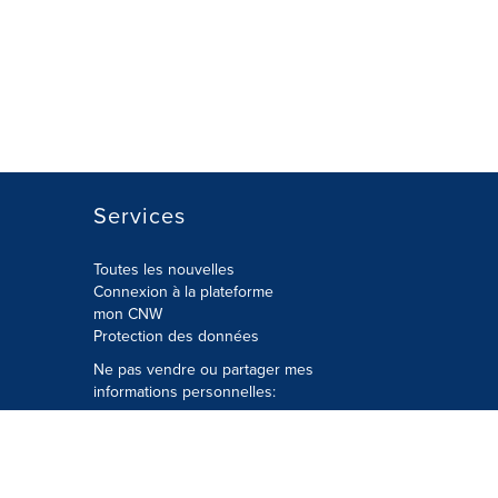
Services
Toutes les nouvelles
Connexion à la plateforme
mon CNW
Protection des données
Ne pas vendre ou partager mes
informations personnelles:
Soumettre à
Privacy@cision.com
Appelez gratuitement notre
département de la protection de la vie
privée: 877-297-8921