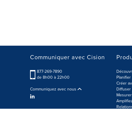
Communiquer avec Cision
Produ
877-269-7890
Découvre
de 8h00 à 22h00
Planifie
Créer av
Communiquez avec nous
Diffuse
Mesurer 
Amplifie
Relation