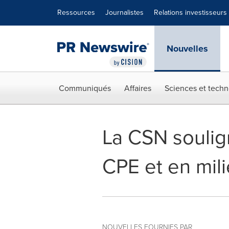
Déclaration d'accessibilité
Sauter la navigation
Ressources
Journalistes
Relations investisseurs
Nouvelles
Communiqués
Affaires
Sciences et techn
La CSN soulig
CPE et en mili
NOUVELLES FOURNIES PAR