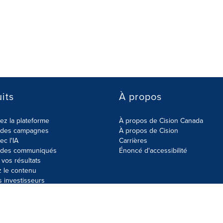
its
À propos
z la plateforme
À propos de Cision Canada
r des campagnes
À propos de Cision
ec l'IA
Carrières
r des communiqués
Énoncé d'accessibilité
vos résultats
z le contenu
s investisseurs