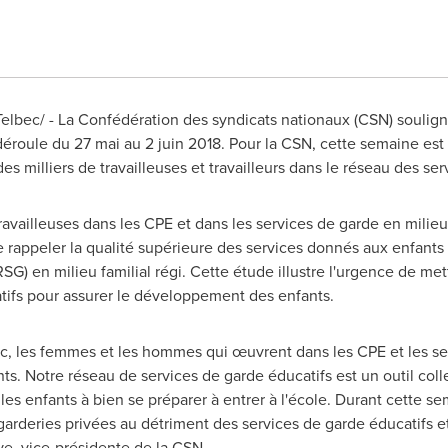
ec/ - La Confédération des syndicats nationaux (CSN) souligne
 déroule du 27 mai au 2 juin 2018. Pour la CSN, cette semaine est
es milliers de travailleuses et travailleurs dans le réseau des se
availleuses dans les CPE et dans les services de garde en milieu 
 rappeler la qualité supérieure des services donnés aux enfants 
G) en milieu familial régi. Cette étude illustre l'urgence de me
tifs pour assurer le développement des enfants.
c, les femmes et les hommes qui œuvrent dans les CPE et les ser
nts. Notre réseau de services de garde éducatifs est un outil col
r les enfants à bien se préparer à entrer à l'école. Durant cette s
 garderies privées au détriment des services de garde éducatifs e
ve, vice-présidente de la CSN.