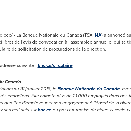
lbec/ - La Banque Nationale du
Canada
(TSX:
NA
) a annoncé auj
lières de l'avis de convocation à l'assemblée annuelle, qui se ti
culaire de sollicitation de procurations de la direction.
l'adresse suivante :
bnc.ca/circulaire
du
Canada
dollars au 31 janvier 2018, la
Banque Nationale du
Canada
, avec
grés canadiens. Elle compte plus de 21 000 employés dans des f
s qualités d'employeur et son engagement à l'égard de la diversi
ez ses activités sur
bnc.ca
ou par l'entremise de réseaux socia