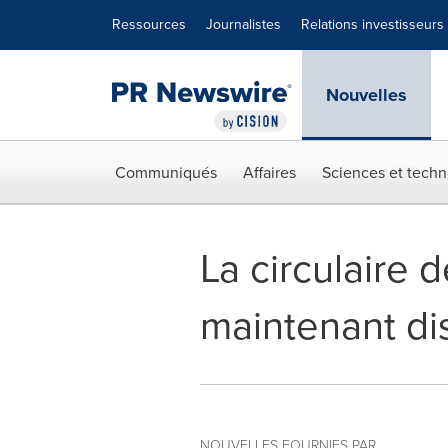
Déclaration d'accessibilité
Sauter la navigation
Ressources
Journalistes
Relations investisseurs
Nouvelles
Communiqués
Affaires
Sciences et techn
La circulaire
maintenant di
NOUVELLES FOURNIES PAR