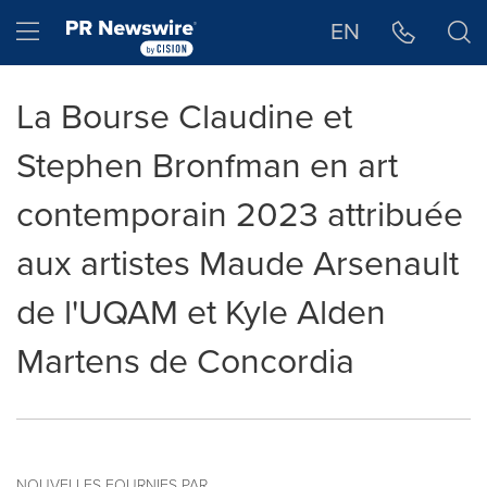
Déclaration d'accessibilité
Sauter la navigation
Hamburger menu
EN
La Bourse Claudine et
Stephen Bronfman en art
contemporain 2023 attribuée
aux artistes Maude Arsenault
de l'UQAM et Kyle Alden
Martens de Concordia
NOUVELLES FOURNIES PAR