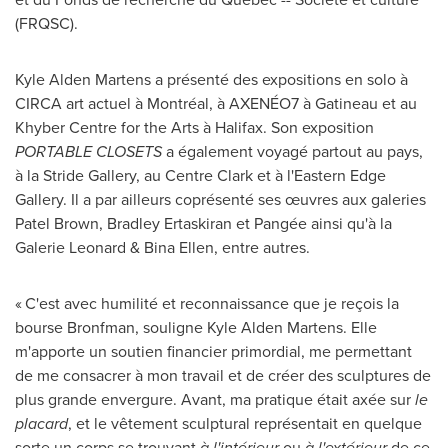
(FRQSC).
Kyle Alden Martens a présenté des expositions en solo à
CIRCA art actuel à Montréal, à AXENÉO7 à
Gatineau
et au
Khyber Centre for the Arts à
Halifax
. Son exposition
PORTABLE CLOSETS
a également voyagé partout au pays,
à la Stride Gallery, au Centre Clark et à l'Eastern Edge
Gallery. Il a par ailleurs coprésenté ses œuvres aux galeries
Patel Brown, Bradley Ertaskiran et Pangée ainsi qu'à la
Galerie Leonard
&
Bina Ellen
, entre autres.
« C'est avec humilité et reconnaissance que je reçois la
bourse Bronfman, souligne Kyle Alden Martens. Elle
m'apporte un soutien financier primordial, me permettant
de me consacrer à mon travail et de créer des sculptures de
plus grande envergure. Avant, ma pratique était axée sur
le
placard
, et le vêtement sculptural représentait en quelque
sorte un corps se trouvant
à l'intérieur
ou
à l'extérieur
de ce