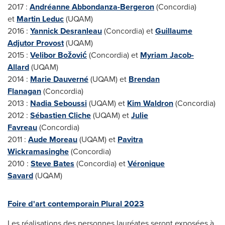
2017 :
Andréanne Abbondanza-Bergeron
(
Concordia
)
et
Martin Leduc
(UQAM)
2016 :
Yannick Desranleau
(
Concordia
) et
Guillaume
Adjutor Provost
(UQAM)
2015 :
Velibor Božović
(
Concordia
) et
Myriam Jacob-
Allard
(UQAM)
2014 :
Marie Dauverné
(UQAM) et
Brendan
Flanagan
(
Concordia
)
2013 :
Nadia Seboussi
(UQAM) et
Kim Waldron
(
Concordia
)
2012 :
Sébastien Cliche
(UQAM) et
Julie
Favreau
(
Concordia
)
2011 :
Aude Moreau
(UQAM) et
Pavitra
Wickramasinghe
(
Concordia
)
2010 :
Steve Bates
(
Concordia
) et
Véronique
Savard
(UQAM)
Foire d'art contemporain Plural 2023
Les réalisations des personnes lauréates seront exposées à