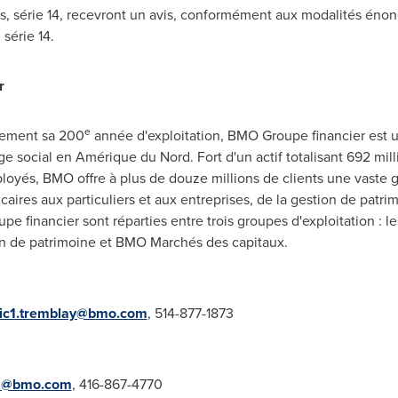
ées, série 14, recevront un avis, conformément aux modalités én
 série 14.
r
e
lement sa 200
année d'exploitation, BMO Groupe financier est un
e social en Amérique du Nord. Fort d'un actif totalisant 692 milli
ployés, BMO offre à plus de douze millions de clients une vaste
aires aux particuliers et aux entreprises, de la gestion de patr
upe financier sont réparties entre trois groupes d'exploitation : l
n de
patrimoine et BMO Marchés des capitaux.
ric1.tremblay@bmo.com
, 514-877-1873
uk@bmo.com
, 416-867-4770