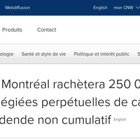
Webdiffusion
English
mon CNW
Produits
Contact
ologie
Santé et style de vie
Politique et intérêt public
S
 Montréal rachètera 250 
ilégiées perpétuelles de c
vidende non cumulatif
English