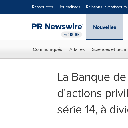
Déclaration d'accessibilité
Sauter la navigation
Ressources
Journalistes
Relations investisseurs
Nouvelles
Communiqués
Affaires
Sciences et techn
La Banque de
d'actions priv
série 14, à di