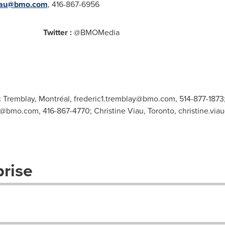
viau@bmo.com
, 416-867-6956
Twitter :
@BMOMedia
c Tremblay, Montréal,
frederic1.tremblay@bmo.com
, 514-877-1873
uk@bmo.com
, 416-867-4770; Christine Viau, Toronto,
christine.vi
prise