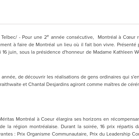
e
elbec/ - Pour une 2
année consécutive, Montréal à Cœur r
ment à faire de Montréal un lieu où il fait bon vivre. Présenté
i 16 juin, sous la présidence d'honneur de Madame
Kathleen W
année, de découvrir les réalisations de gens ordinaires qui s'e
aithwaite
et
Chantal Desjardins
agiront comme maîtres de cérém
Méritas Montréal à Coeur élargira ses horizons en récompens
e la région montréalaise. Durant la soirée, 16 prix répartis d
ivantes : Prix Organisme Communautaire, Prix du Leadership Co