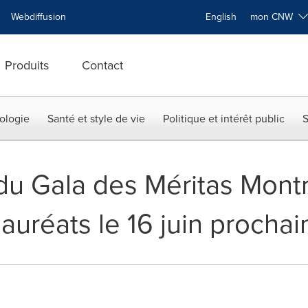
Webdiffusion
English
mon CNW
Produits
Contact
ologie
Santé et style de vie
Politique et intérêt public
S
 du Gala des Méritas Mont
auréats le 16 juin prochai