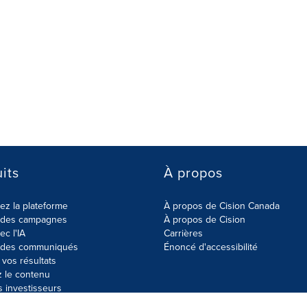
its
À propos
z la plateforme
À propos de Cision Canada
r des campagnes
À propos de Cision
ec l'IA
Carrières
r des communiqués
Énoncé d'accessibilité
vos résultats
z le contenu
s investisseurs