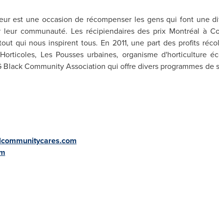
ur est une occasion de récompenser les gens qui font une diff
 sur leur communauté. Les récipiendaires des prix Montréal à C
tout qui nous inspirent tous. En 2011, une part des profits réc
orticoles, Les Pousses urbaines, organisme d'horticulture é
NDG Black Community Association qui offre divers programmes de s
lcommunitycares.com
om