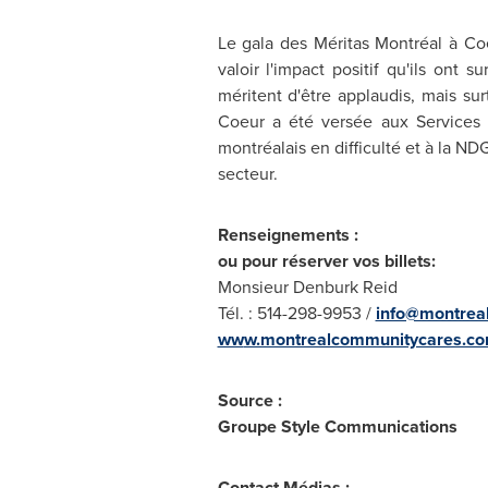
Le gala des Méritas Montréal à Coe
valoir l'impact positif qu'ils ont
méritent d'être applaudis, mais sur
Coeur a été versée aux Services H
montréalais en difficulté et à la 
secteur.
Renseignements :
o
u pour réserver vos billets:
Monsieur Denburk Reid
Tél. : 514-298-9953 /
info@montrea
ww
w.montrealcommunitycares.c
Source :
Groupe Style Communications
Contact Médias :