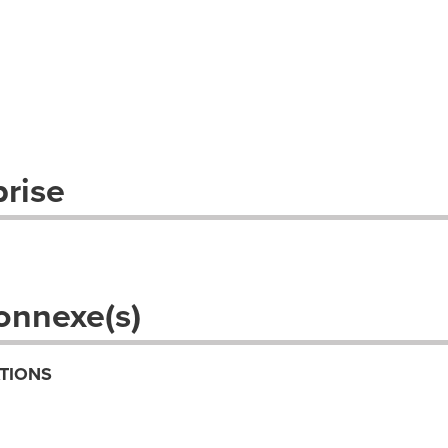
prise
onnexe(s)
TIONS