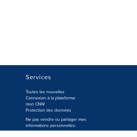
Services
Toutes les nouvelles
Connexion à la plateforme
mon CNW
Protection des données
Ne pas vendre ou partager mes
informations personnelles:
Soumettre à
Privacy@cision.com