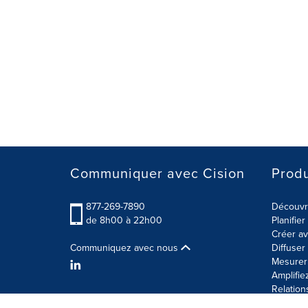
Communiquer avec Cision
Produ
877-269-7890
Découvre
de 8h00 à 22h00
Planifie
Créer av
Communiquez avec nous
Diffuse
Mesurer 
Amplifie
Relation