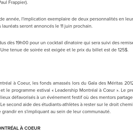
Paul Frappier
).
e année, l'implication exemplaire de deux personnalités en leur 
 lauréats seront annoncés le 11 juin prochain.
dus dès 19h00 pour un cocktail dînatoire qui sera suivi des remis
 Une tenue de soirée est exigée et le prix du billet est de 125$.
ntréal à Coeur, les fonds amassés lors du Gala des Méritas 201
 et le programme estival « Leadership Montréal à Cœur ». Le pr
lieux défavorisés à un événement festif où des mentors partagero
Le second aide des étudiants-athlètes à rester sur le droit chem
e grandir en s'impliquant au sein de leur communauté.
ONTRÉAL À COEUR