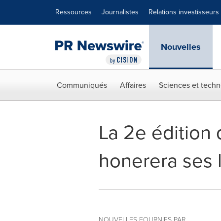
Déclaration d'accessibilité
Sauter la navigation
Ressources
Journalistes
Relations investisseurs
Nouvelles
Communiqués
Affaires
Sciences et techn
La 2e édition
honerera ses l
NOUVELLES FOURNIES PAR