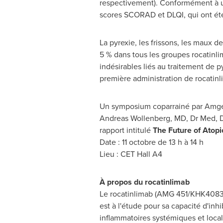
respectivement). Conformément à un
scores SCORAD et DLQI, qui ont ét
La pyrexie, les frissons, les maux 
5 % dans tous les groupes rocatin
indésirables liés au traitement de p
première administration de rocatinli
Un symposium coparrainé par Amgen
Andreas Wollenberg
, MD, Dr Med, 
rapport intitulé
The Future of Atopi
Date : 11 octobre de 13 h à 14 h
Lieu : CET Hall A4
À propos du rocatinlimab
Le rocatinlimab (AMG 451/KHK4083),
est à l'étude pour sa capacité d'i
inflammatoires systémiques et locale