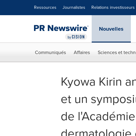
Déclaration d'accessibilité
Sauter la navigation
Ressources
Journalistes
Relations investisseurs
Nouvelles
Communiqués
Affaires
Sciences et techn
Kyowa Kirin a
et un sympos
de l'Académi
dermatologie 