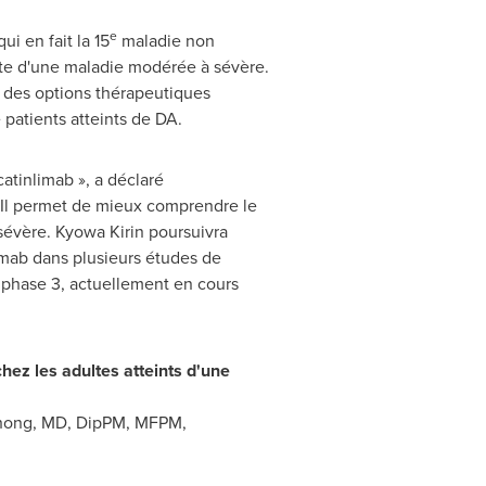
e
i en fait la 15
maladie non
inte d'une maladie modérée à sévère.
r des options thérapeutiques
patients atteints de DA.
tinlimab », a déclaré
 « Il permet de mieux comprendre le
sévère. Kyowa Kirin poursuivra
imab dans plusieurs études de
phase 3, actuellement en cours
chez les adultes atteints d'une
 Chong, MD, DipPM, MFPM,