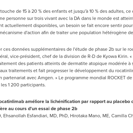
 touche de 15 à 20 % des enfants et jusqu'à 10 % des adultes, ce qu
une personne sur trois vivant avec la DA dans le monde est atte
nt actuellement disponibles, un besoin se fait encore sentir pou
canisme d'action afin de traiter une population hétérogène de 
ces données supplémentaires de l'étude de phase 2b sur le roca
néral, vice-président, chef de la division de R-D de Kyowa Kirin.
raitement des patients atteints de dermatite atopique modérée à 
aux traitements et fait progresser le développement du rocatinl
 en partenariat avec Amgen. » Le programme mondial ROCKET de 
les 1 200 participants.
 rocatinlimab améliore la lichénification par rapport au placebo 
ère au cours d'un essai de phase
2b
D, Ehsanollah Esfandiari, MD, PhD, Hirotaka Mano, ME, Camilla