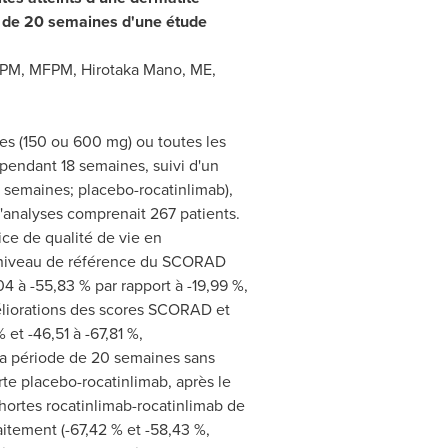
t de 20 semaines d'une étude
pPM, MFPM, Hirotaka Mano, ME,
nes (150 ou 600 mg) ou toutes les
 pendant 18 semaines, suivi d'un
2 semaines; placebo-rocatinlimab),
'analyses comprenait 267 patients.
ice de qualité de vie en
au niveau de référence du SCORAD
4 à -55,83 % par rapport à -19,99 %,
méliorations des scores SCORAD et
et -46,51 à -67,81 %,
la période de 20 semaines sans
rte placebo-rocatinlimab, après le
hortes rocatinlimab-rocatinlimab de
aitement (-67,42 % et -58,43 %,