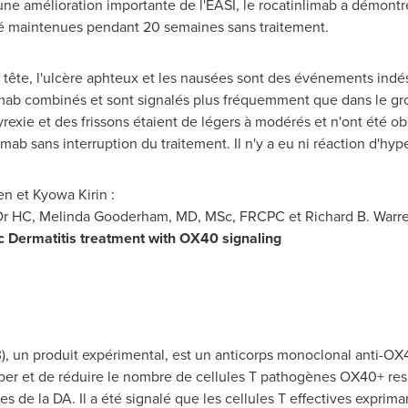
e amélioration importante de l'EASI, le rocatinlimab a démontr
é maintenues pendant 20 semaines sans traitement.
de tête, l'ulcère aphteux et les nausées sont des événements ind
limab combinés et sont signalés plus fréquemment que dans le 
yrexie et des frissons étaient de légers à modérés et n'ont été ob
mab sans interruption du traitement. Il n'y a eu ni réaction d'hype
 et Kyowa Kirin :
Dr HC,
Melinda Gooderham
, MD, MSc, FRCPC et
Richard B. Warr
c Dermatitis treatment with OX40 signaling
 un produit expérimental, est un anticorps monoclonal anti-OX4
nhiber et de réduire le nombre de cellules T pathogènes OX40+ r
s de la DA. Il a été signalé que les cellules T effectives exprim