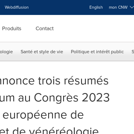
Webdiffusion
English
mon CNW
Produits
Contact
ologie
Santé et style de vie
Politique et intérêt public
S
nnonce trois résumés
ium au Congrès 2023
e européenne de
et de vénéréologie