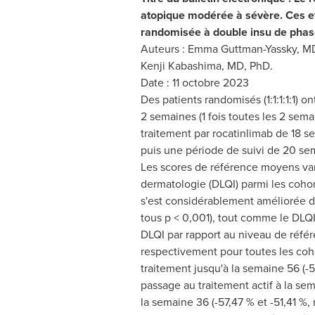
atopique modérée à sévère. Ces ef
randomisée à double insu de pha
Auteurs :
Emma Guttman-Yassky
, M
Kenji Kabashima
, MD, PhD.
Date : 11 octobre 2023
Des patients randomisés (1:1:1:1:1) 
2 semaines (1 fois toutes les 2 sem
traitement par rocatinlimab de 18 s
puis une période de suivi de 20 se
Les scores de référence moyens vari
dermatologie (DLQI) parmi les coho
s'est considérablement améliorée da
tous p < 0,001), tout comme le DLQI
DLQI par rapport au niveau de référe
respectivement pour toutes les coh
traitement jusqu'à la semaine 56 (-5
passage au traitement actif à la s
la semaine 36 (-57,47 % et -51,41 %