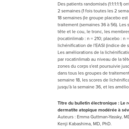
Des patients randomisés (1:1:1:1:1) 
2 semaines (1 fois toutes les 2 sem
18 semaines (le groupe placebo est 
traitement (semaines 36 à 56). Les 
tête et le cou, le tronc, les membr
(rocatinlimab : n = 210; placebo : n
lichénification de l'EASI (indice d
Les améliorations de la lichénificat
par rocatinlimab au niveau de la têt
zones du corps s'est poursuivie jus
dans tous les groupes de traitement
semaine 18, les scores de lichénifi
jusqu'à la semaine 36, et les améli
Titre du bulletin électronique : L
dermatite atopique modérée à sév
Auteurs :
Emma Guttman-Yassky
, M
Kenji Kabashima
, MD, PhD.