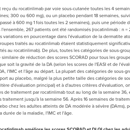
ont reçu du rocatinlimab par voie sous-cutanée toutes les 4 semai
aines; 300 ou 600 mg), ou un placebo pendant 18 semaines, suivi
passé à 600 mg 1 fois toutes les 2 semaines), puis une période 
l'ensemble, 267 patients ont été randomisés (rocatinlimab : n = 21
es variations en pourcentage dans l'évaluation de la dermatite a
oupes traités au rocatinlimab étaient statistiquement significati
ités au rocatinlimab). De plus, toutes les catégories de sous-gro
similaire de réduction des scores SCORAD pour tous les groupes 
ue soit la gravité de la DA (selon les scores de l'EASI et de l'év
 DA, l'IMC et l'âge au départ. La plupart des catégories de sous
apport au placebo, malgré la plus petite taille des catégories de
tère d'évaluation principal) et à d'autres critères d'évaluation, 
s de traitement par rocatinlimab tout au long de la semaine 36, 
traitement jusqu'à la semaine 56. Après 16 semaines de traiteme
bo chez les adultes atteints de DA modérée à sévère (DAms), pe
a durée de la maladie, l'IMC et l'âge.
e rocatinlimab améliore les scores SCORAD et DLQI chez les adul