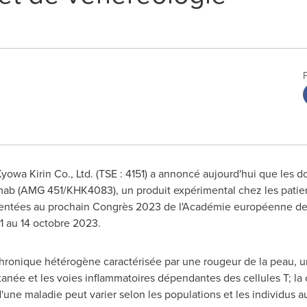
yowa Kirin Co., Ltd. (TSE : 4151) a annoncé aujourd'hui que les d
imab (AMG 451/KHK4083), un produit expérimental chez les patien
sentées au prochain Congrès 2023 de l'Académie européenne de
1 au 14 octobre 2023.
hronique hétérogène caractérisée par une rougeur de la peau, un
utanée et les voies inflammatoires dépendantes des cellules T; la 
'une maladie peut varier selon les populations et les individus au