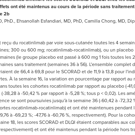
fets ont été maintenus au cours de la période sans traitemen
se
2b
D, PhD.,
Ehsanollah Esfandiari
, MD, PhD,
Camilla Chong
, MD, Di
ont reçu du rocatinlimab par voie sous-cutanée toutes les 4 semai
aines; 300 ou 600 mg; rocatinlimab-rocatinlimab), ou un placebo
emaines (le groupe placebo est passé à 600 mg 1 fois toutes les 
maines sans traitement (semaines 36 à 56). L'ensemble complet d
aient de 66,4 à 69,8 pour le SCORAD et de 11,9 à 13,8 pour l'ind
rtes. À la semaine 16, la variation en pourcentage par rapport 
ns toutes les cohortes rocatinlimab par rapport au placebo (-41,0
 (-38,28 à -50,42 % par rapport à -5,28 %; tous p < 0,02). Les a
nce se sont poursuivies jusqu'à la semaine 36 (-60,42 à -72,32 % 
ortes rocatinlimab-rocatinlimab) et ont été maintenues pendant 
9,76 à -69,23 %; -47,76 à -60,76 %, respectivement). Pour la coho
emaine 18, les scores SCORAD et DLQI étaient comparables aux co
, respectivement) et ont été maintenus pendant la période hors tr