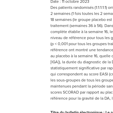
Date : 11 octobre 2023
Des patients randomisés (1:1:1:1:1) 
2 semaines (1 fois toutes les 2 sem
18 semaines (le groupe placebo est 
traitement (semaines 36 à 56). Dans 
complète établie à la semaine 16, l
niveau de référence pour tous les gr
(p < 0,001 pour tous les groupes tra
référence ont montré une tendance 
au placebo à la semaine 16, quelle q
[IGA]), la durée du diagnostic de la
statistiquement significative par r
qui correspondent au score EASI (cri
les sous-groupes de tous les groupe
maintenues pendant la période sans 
scores SCORAD par rapport au place
référence pour la gravité de la DA, l
Titre du bulletin électronique : L