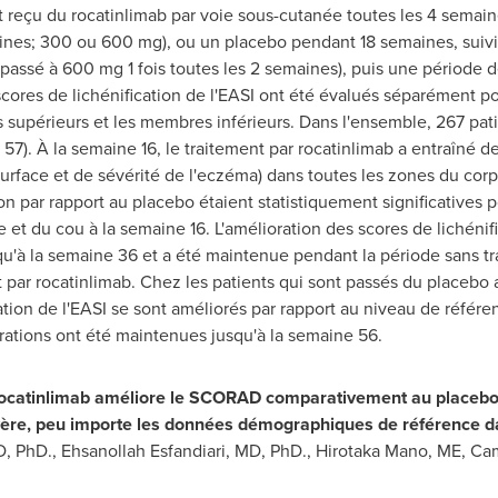
ont reçu du rocatinlimab par voie sous-cutanée toutes les 4 semai
aines; 300 ou 600 mg), ou un placebo pendant 18 semaines, suivi
passé à 600 mg 1 fois toutes les 2 semaines), puis une période 
scores de lichénification de l'EASI ont été évalués séparément po
es supérieurs et les membres inférieurs. Dans l'ensemble, 267 pa
 = 57). À la semaine 16, le traitement par rocatinlimab a entraîné 
e surface et de sévérité de l'eczéma) dans toutes les zones du co
ion par rapport au placebo étaient statistiquement significatives 
e et du cou à la semaine 16. L'amélioration des scores de lichénif
qu'à la semaine 36 et a été maintenue pendant la période sans tr
 par rocatinlimab. Chez les patients qui sont passés du placebo a
cation de l'EASI se sont améliorés par rapport au niveau de référ
orations ont été maintenues jusqu'à la semaine 56.
e rocatinlimab améliore le SCORAD comparativement au placebo 
ère, peu importe les données démographiques de référence d
D, PhD.,
Ehsanollah Esfandiari
, MD, PhD.,
Hirotaka Mano
, ME, Ca