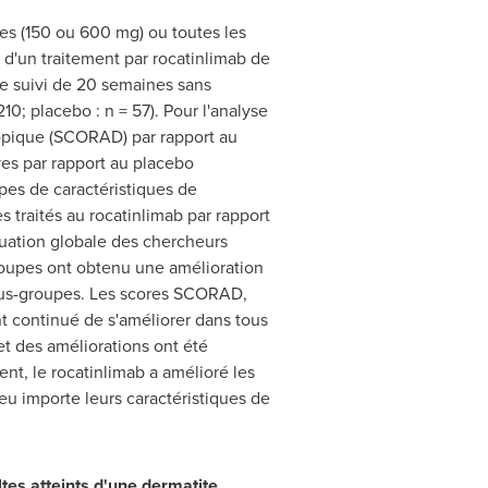
nes (150 ou 600 mg) ou toutes les
 d'un traitement par rocatinlimab de
de suivi de 20 semaines sans
0; placebo : n = 57). Pour l'analyse
topique (SCORAD) par rapport au
ves par rapport au placebo
upes de caractéristiques de
traités au rocatinlimab par rapport
aluation globale des chercheurs
-groupes ont obtenu une amélioration
 sous-groupes. Les scores SCORAD,
ont continué de s'améliorer dans tous
et des améliorations ont été
nt, le rocatinlimab a amélioré les
u importe leurs caractéristiques de
tes atteints d'une dermatite