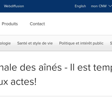
Webdiffusion
English
mon CNW
Produits
Contact
ologie
Santé et style de vie
Politique et intérêt public
S
ale des aînés - Il est te
ux actes!