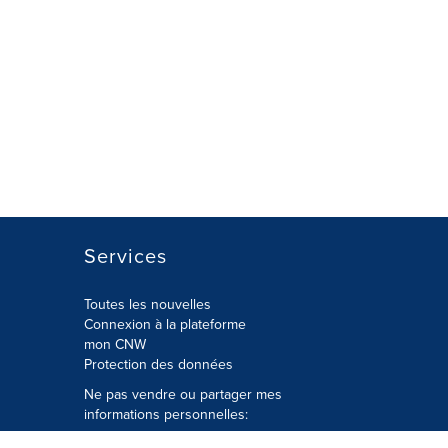
Services
Toutes les nouvelles
Connexion à la plateforme
mon CNW
Protection des données
Ne pas vendre ou partager mes
informations personnelles:
Soumettre à
Privacy@cision.com