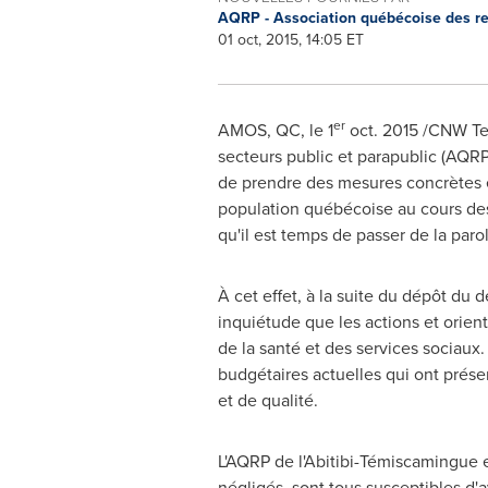
AQRP - Association québécoise des ret
01 oct, 2015, 14:05 ET
er
AMOS, QC
, le 1
oct. 2015
/CNW Telb
secteurs public et parapublic (AQR
de prendre des mesures concrètes en
population québécoise au cours des
qu'il est temps de passer de la par
À cet effet, à la suite du dépôt du
inquiétude que les actions et orie
de la santé et des services sociau
budgétaires actuelles qui ont prés
et de qualité.
L'AQRP de l'Abitibi-Témiscamingue e
négligés, sont tous susceptibles d'a