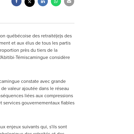
ion québécoise des retraité(e)s des
ent et aux élus de tous les partis
oportion près du tiers de la
l'Abitibi-Témiscamingue considère
miscamingue constate avec grande
 de valeur ajoutée dans le réseau
onséquences liées aux compressions
et services gouvernementaux fiables
x enjeux suivants qui, s'ils sont
ychologique des retraités et des