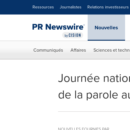
Déclaration d'accessibilité
Sauter la navigation
Ressources
Journalistes
Relations investisseurs
Nouvelles
Communiqués
Affaires
Sciences et techn
Journée nation
de la parole a
NOUVELLES FOURNIES PAR