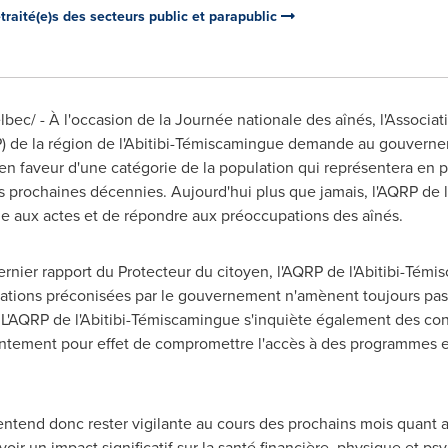
raité(e)s des secteurs public et parapublic
ec/ - À l'occasion de la Journée nationale des aînés, l'Associat
P) de la région de l'Abitibi-Témiscamingue demande au gouvernem
 faveur d'une catégorie de la population qui représentera en pr
 prochaines décennies. Aujourd'hui plus que jamais, l'AQRP de 
ole aux actes et de répondre aux préoccupations des aînés.
 dernier rapport du Protecteur du citoyen, l'AQRP de l'Abitibi-Té
ntations préconisées par le gouvernement n'amènent toujours pas
x. L'AQRP de l'Abitibi-Témiscamingue s'inquiète également des c
entement pour effet de compromettre l'accès à des programmes 
ntend donc rester vigilante au cours des prochains mois quant au
voir un impact significatif sur la santé financière, physique et ps