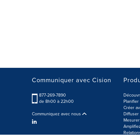
Communiquer avec Cision
Produ
877-269-7890
Découvre
de 8h00 à 22h00
Planifie
Créer av
Communiquez avec nous
Diffuse
Mesurer 
Amplifie
Relation