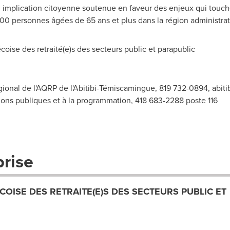
 implication citoyenne soutenue en faveur des enjeux qui touche
00 personnes âgées de 65 ans et plus dans la région administrat
se des retraité(e)s des secteurs public et parapublic
ional de l'AQRP de l'Abitibi-Témiscamingue, 819 732-0894,
abit
ations publiques et à la programmation, 418 683-2288 poste 116
prise
COISE DES RETRAITE(E)S DES SECTEURS PUBLIC ET