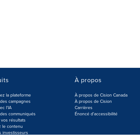
its
À propos
z la plateforme
À propos de Cision Canada
r des campagnes
À propos de Cision
ec l'IA
Carrières
r des communiqués
Énoncé d'accessibilité
vos résultats
z le contenu
s investisseurs