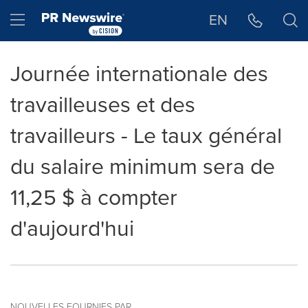
Déclaration d'accessibilité
Sauter la navigation
Hamburger menu
EN
Journée internationale des
travailleuses et des
travailleurs - Le taux général
du salaire minimum sera de
11,25 $ à compter
d'aujourd'hui
NOUVELLES FOURNIES PAR