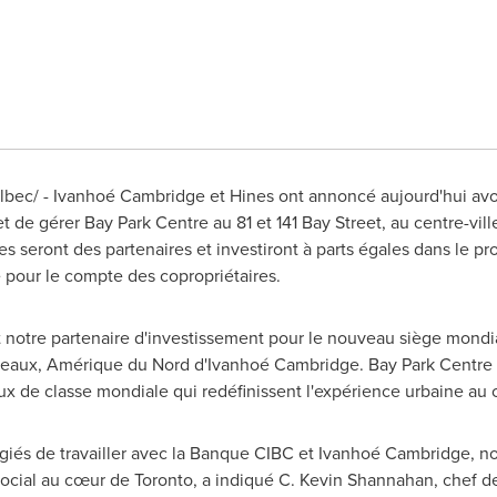
Telbec/ - Ivanhoé Cambridge et
Hines
ont annoncé aujourd'hui avoi
 de gérer Bay Park Centre au 81 et 141 Bay Street, au centre-vil
es
seront des partenaires et investiront à parts égales dans le pr
pour le compte des copropriétaires.
t notre partenaire d'investissement pour le nouveau siège mond
reaux, Amérique du Nord d'Ivanhoé Cambridge. Bay Park Centre fe
 de classe mondiale qui redéfinissent l'expérience urbaine au 
iés de travailler avec la Banque CIBC et Ivanhoé
Cambridge
, n
social au cœur de
Toronto
, a indiqué C. Kevin Shannahan, chef d