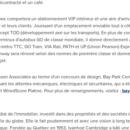
contracté et un café.
e comportera un stationnement VIP intérieur et une aire d'arriv
e et leurs clients. Jouissant d'un emplacement enviable tout à cô
ncept TOD (développement axé sur les transports). En plus de co
erminus d'autobus
GO de
classe mondiale, il donne directement 
métro TTC, GO Train, VIA Rail, PATH et UP (Union Pearson) Expre
eamway sera rénové selon des normes de première classe et don
jet.
on Associates au terme d'un concours de design, Bay Park Cent
ant les attentes mécaniques, électriques et sécuritaires, qui a été
et WiredScore Platine. Pour plus de renseignements, visitez :
bay
l de l'immobilier, investit dans des propriétés et des sociétés 
elle du globe. Elle le fait prudemment et avec une vision à long t
sque. Fondée au Québec en 1953, Ivanhoé Cambridge a bâti une e