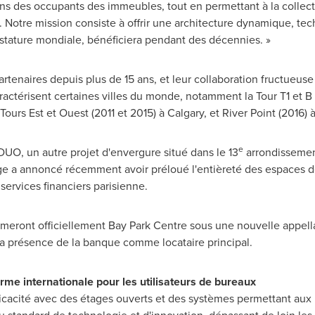
 des occupants des immeubles, tout en permettant à la collectiv
. Notre mission consiste à offrir une architecture dynamique, t
e stature mondiale, bénéficiera pendant des décennies. »
tenaires depuis plus de 15 ans, et leur collaboration fructueuse
aractérisent certaines villes du monde, notamment la Tour T1 et B
Tours Est et Ouest (
2011 et
2015) à
Calgary
, et
River Point
(2016) 
e
 DUO, un autre projet d'envergure situé dans le 13
arrondisseme
ge
a annoncé récemment avoir préloué l'entièreté des espaces 
 services financiers parisienne.
eront officiellement Bay Park Centre sous une nouvelle appell
 la présence de la banque comme locataire principal.
me internationale pour les utilisateurs de bureaux
cacité avec des étages ouverts et des systèmes permettant aux l