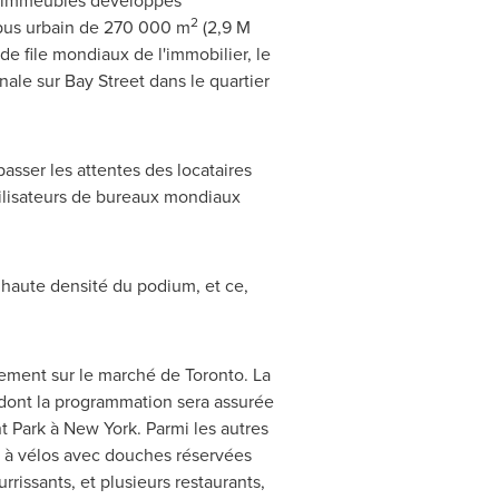
es immeubles développés
2
pus urbain de 270 000 m
(2,9 M
 de file mondiaux de l'immobilier, le
le sur Bay Street dans le quartier
sser les attentes des locataires
tilisateurs de bureaux mondiaux
à haute densité du podium, et ce,
lement sur le marché de
Toronto
. La
 dont la programmation sera assurée
t Park
à New York. Parmi les autres
e à vélos avec douches réservées
rissants, et plusieurs restaurants,