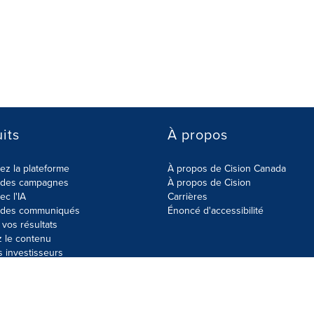
its
À propos
z la plateforme
À propos de Cision Canada
r des campagnes
À propos de Cision
ec l'IA
Carrières
r des communiqués
Énoncé d'accessibilité
vos résultats
z le contenu
s investisseurs