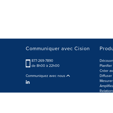
Communiquer avec Cision
Produ
877-269-7890
Découvre
de 8h00 à 22h00
Planifie
Créer av
Communiquez avec nous
Diffuse
Mesurer 
Amplifie
Relation