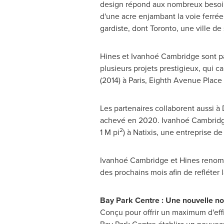
design répond aux nombreux besoins
d'une acre enjambant la voie ferrée
gardiste, dont
Toronto
, une ville d
Hines
et Ivanhoé Cambridge sont par
plusieurs projets prestigieux, qui c
(2014) à
Paris
, Eighth Avenue Place 
Les partenaires collaborent aussi à
achevé en 2020. Ivanhoé
Cambrid
2
1 M pi
) à Natixis, une entreprise de
Ivanhoé
Cambridge
et
Hines
renomm
des prochains mois afin de refléter
Bay Park Centre : Une nouvelle nor
Conçu pour offrir un maximum d'effi