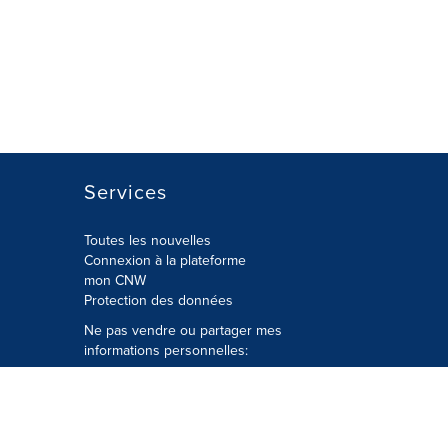
Services
Toutes les nouvelles
Connexion à la plateforme
mon CNW
Protection des données
Ne pas vendre ou partager mes
informations personnelles:
Soumettre à
Privacy@cision.com
Appelez gratuitement notre
département de la protection de la vie
privée: 877-297-8921