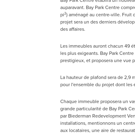
Bay Park Centre établira un nouvea
auparavant. Bay Park Centre comp
2
pi
) aménagé au centre-ville. Fruit 
projet sera un des derniers dévelo
des affaires.
Les immeubles auront chacun 49 éta
les plus exigeants. Bay Park Centre
prestigieux, et proposera une vue 
La hauteur de plafond sera de 2,9 m 
pour l'ensemble du projet dont les 
Chaque immeuble proposera un vaste
grande particularité de Bay Park Ce
par Biederman Redevelopment Ventur
installations, mentionnons un cent
aux locataires, une aire de restaura