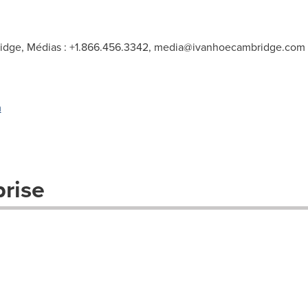
idge, Médias : +1.866.456.3342,
media@ivanhoecambridge.com
m
prise