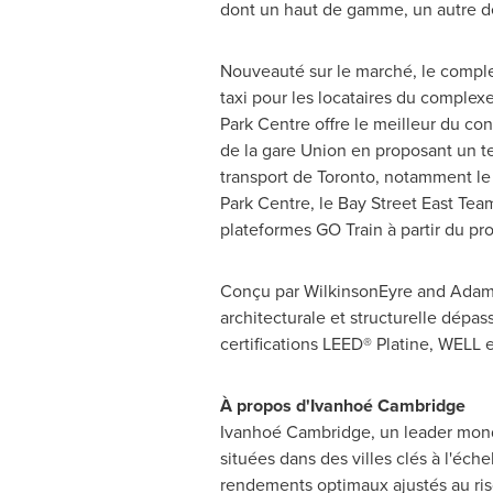
dont un haut de gamme, un autre dé
Nouveauté sur le marché, le complex
taxi pour les locataires du complex
Park Centre offre le meilleur du co
de la gare
Union
en proposant un t
transport de
Toronto
, notamment le 
Park Centre, le Bay Street East T
plateformes GO Train à partir du pro
Conçu par WilkinsonEyre and Adams
architecturale et structurelle dépass
certifications LEED® Platine, WELL 
À propos d'Ivanhoé
Cambridge
Ivanhoé Cambridge, un leader mondia
situées dans des villes clés à l'éch
rendements optimaux ajustés au ri