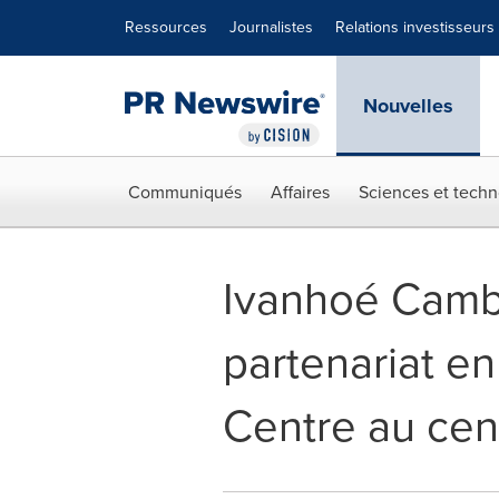
Déclaration d'accessibilité
Sauter la navigation
Ressources
Journalistes
Relations investisseurs
Nouvelles
Communiqués
Affaires
Sciences et techn
Ivanhoé Camb
partenariat en
Centre au cent