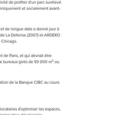
ité de profiter d'un parc surélevé
echniquement et socialement avant-
 et de longue date a donné jour à
 de La Défense (
2007) et
ARDEKO
à
Chicago
.
nt de
Paris
, et qui devrait être
2
de bureaux (près de 93 000 m
ou
ation de la Banque CIBC au cours
ocataires d'optimiser les espaces,