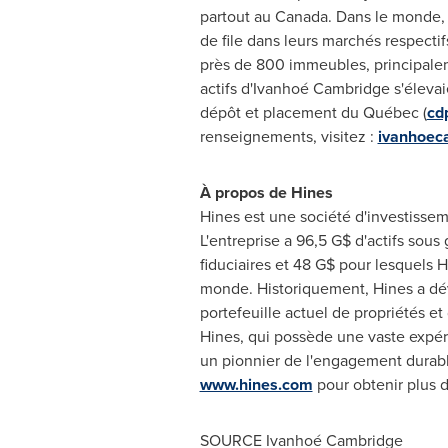
partout au
Canada
. Dans le monde, 
de file dans leurs marchés respectif
près de 800 immeubles, principaleme
actifs d'Ivanhoé Cambridge s'élevai
dépôt et placement du Québec (
cd
renseignements, visitez :
ivanhoec
À propos de
Hines
Hines
est une société d'investisse
L'entreprise a 96,5 G$ d'actifs sous
fiduciaires et 48 G$ pour lesquels
H
monde. Historiquement,
Hines
a dé
portefeuille actuel de propriétés et
Hines
, qui possède une vaste expéri
un pionnier de l'engagement durable
www.hines.com
pour obtenir plus 
SOURCE Ivanhoé
Cambridge