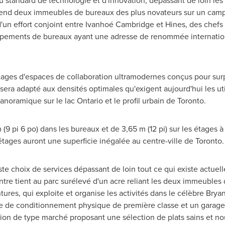
u standard de technologie et d'innovation, dépassant de loin l
rend deux immeubles de bureaux des plus novateurs sur un cam
d'un effort conjoint entre Ivanhoé
Cambridge
et
Hines
, des chefs
ppements de bureaux ayant une adresse de renommée internationa
ges d'espaces de collaboration ultramodernes conçus pour surpa
 sera adapté aux densités optimales qu'exigent aujourd'hui les u
panoramique sur le lac
Ontario
et le profil urbain de Toronto.
(9 pi 6 po) dans les bureaux et de 3,65 m (12 pi) sur les étages 
étages auront une superficie inégalée au centre-ville de
Toronto
.
 choix de services dépassant de loin tout ce qui existe actuel
ntre tient au parc surélevé d'un acre reliant les deux immeubles
es, qui exploite et organise les activités dans le célèbre
Bryan
re de conditionnement physique de première classe et un garag
tion de type marché proposant une sélection de plats sains et nour