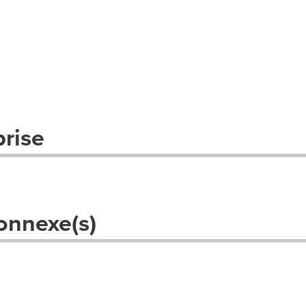
prise
onnexe(s)