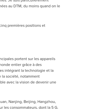
les. Je suis particulièrement
nnées au DTM, du moins quand on le
cinq premières positions et
cipales portent sur les appareils
u monde entier grâce à des
es intégrant la technologie et la
e la société, notamment
able avec la vision de devenir une
uan
,
Nanjing
,
Beijing
,
Hangzhou
,
r les consommateurs, dont la 5 G,