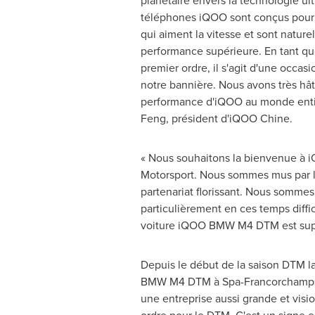
planétaire envers la technologie ult
téléphones iQOO sont conçus pour
qui aiment la vitesse et sont nature
performance supérieure. En tant qu
premier ordre, il s'agit d'une occas
notre bannière. Nous avons très hâ
performance d'iQOO au monde enti
Feng
, président d'iQOO Chine.
« Nous souhaitons la bienvenue à 
Motorsport. Nous sommes mus par la 
partenariat florissant. Nous somme
particulièrement en ces temps diffic
voiture iQOO BMW M4 DTM est sup
Depuis le début de la saison DTM l
BMW M4 DTM à Spa-Francorchamps (BEL
une entreprise aussi grande et vis