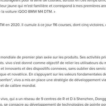
courageant pour la série de courses, surtout en ces temps diffici
leur jaune qui m'est familière et correspond à mes premières a
re la voiture iQOO BMW M4 DTM. »
M en 2020. Il cumule à ce jour 116 courses, dont cinq victoires, 
ondiale de premier plan axée sur les produits. Ses activités prin
gents. vivo s'est donné comme objectif de relier les utilisateurs d
et innovants et des dispositifs connexes, sans oublier des servic
que et novatrice. En s'appuyant sur les valeurs fondamentales d
le benfen*, vivo a mis en place une stratégie de développement vi
 et de calibre mondial.
, vivo, qui a un réseau de 9 centres de R et D à
Shenzhen
,
Dongg
go
, se consacre au développement de technologies de pointe pou