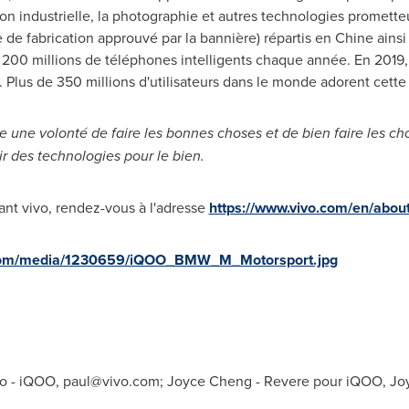
eption industrielle, la photographie et autres technologies promett
 de fabrication approuvé par la bannière) répartis en Chine ainsi
 200 millions de téléphones intelligents chaque année. En 2019,
. Plus de 350 millions d'utilisateurs dans le monde adorent cett
e une volonté de faire les bonnes choses et de bien faire les cho
ir des technologies pour le bien.
ant vivo, rendez-vous à l'adresse
https://www.vivo.com/en/abou
.com/media/1230659/iQOO_BMW_M_Motorsport.jpg
o - iQOO,
paul@vivo.com
; Joyce Cheng - Revere pour iQOO,
Jo