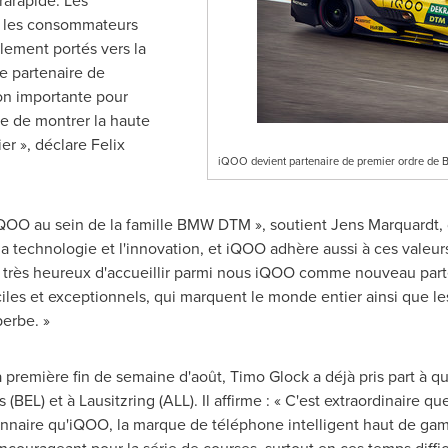
rarapide. Les
 les consommateurs
llement portés vers la
e partenaire de
ion importante pour
te de montrer la haute
er », déclare
Felix
iQOO devient partenaire de premier ordre de
iQOO au sein de la famille BMW DTM », soutient
Jens Marquardt
,
technologie et l'innovation, et iQOO adhère aussi à ces valeurs. 
s très heureux d'accueillir parmi nous iQOO comme nouveau parte
iles et exceptionnels, qui marquent le monde entier ainsi que les
erbe. »
a première fin de semaine d'août,
Timo Glock
a déjà pris part à q
) et à Lausitzring (ALL). Il affirme : « C'est extraordinaire qu
ionnaire qu'iQOO, la marque de téléphone intelligent haut de g