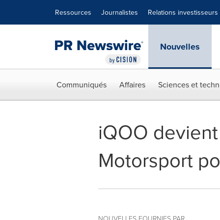
Déclaration d'accessibilité
Sauter la navigation
Ressources
Journalistes
Relations investisseurs
Nouvelles
Communiqués
Affaires
Sciences et techn
iQOO devient
Motorsport po
NOUVELLES FOURNIES PAR