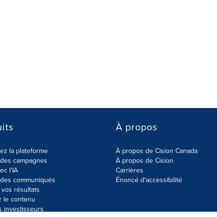
its
À propos
z la plateforme
À propos de Cision Canada
r des campagnes
À propos de Cision
ec l'IA
Carrières
r des communiqués
Énoncé d'accessibilité
vos résultats
z le contenu
s investisseurs