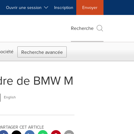
Ouvrir une session
Inscription
Envoyer
Recherche
ociété
Recherche avancée
rdre de BMW M
M
English
PARTAGER CET ARTICLE