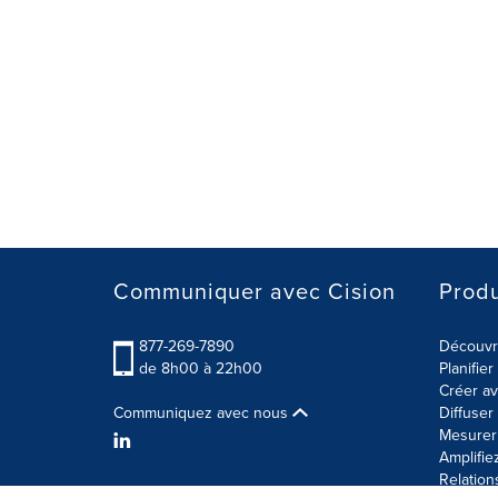
Communiquer avec Cision
Produ
877-269-7890
Découvre
de 8h00 à 22h00
Planifie
Créer av
Communiquez avec nous
Diffuse
Mesurer 
Amplifie
Relation