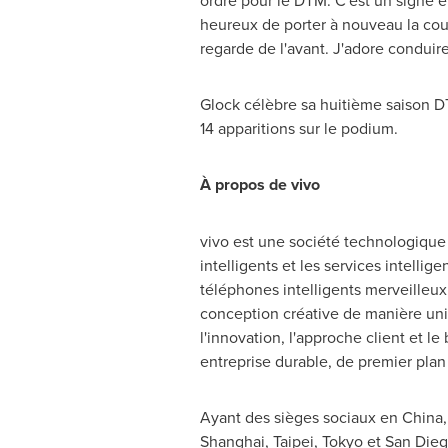
ordre pour le DTM. C'est un signe en
heureux de porter à nouveau la cou
regarde de l'avant. J'adore condui
Glock célèbre sa huitième saison DT
14 apparitions sur le podium.
À propos de vivo
vivo est une société technologique m
intelligents et les services intelli
téléphones intelligents merveilleux 
conception créative de manière uni
l'innovation, l'approche client et 
entreprise durable, de premier plan
Ayant des sièges sociaux en
China
Shanghai
,
Taipei
,
Tokyo
et
San Die