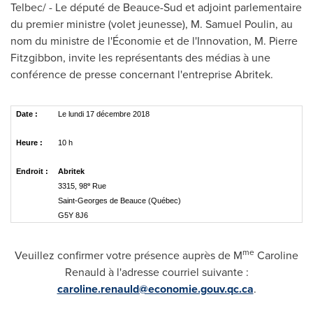
Telbec/ - Le député de Beauce-Sud et adjoint parlementaire
du premier ministre (volet jeunesse), M.
Samuel Poulin
, au
nom du ministre de l'Économie et de l'Innovation, M.
Pierre
Fitzgibbon
, invite les représentants des médias à une
conférence de presse concernant l'entreprise Abritek.
Date :
Le lundi 17 décembre 2018
Heure :
10 h
Endroit :
Abritek
e
3315, 98
Rue
Saint-Georges de Beauce (Québec)
G5Y 8J6
me
Veuillez confirmer votre présence auprès de M
Caroline
Renauld
à l'adresse courriel suivante :
caroline.renauld@economie.gouv.qc.ca
.