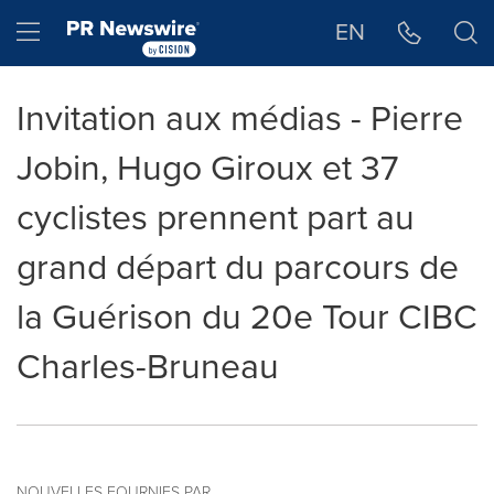
Déclaration d'accessibilité
Sauter la navigation
Hamburger menu
EN
Invitation aux médias - Pierre
Jobin, Hugo Giroux et 37
cyclistes prennent part au
grand départ du parcours de
la Guérison du 20e Tour CIBC
Charles-Bruneau
NOUVELLES FOURNIES PAR